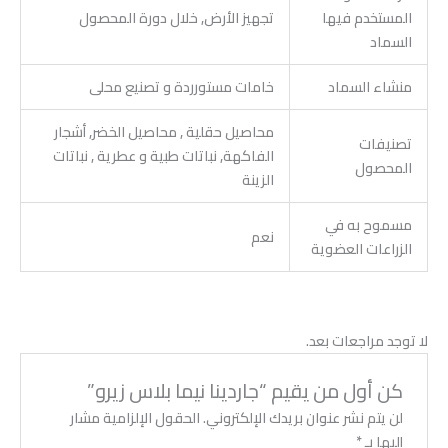
المستخدم فيها
تجهيز الأرض, خلال دورة المحصول
السماد
منشاء السماد
خامات مستورردة و تصنيع محلى
محاصيل حقلية , محاصيل الخضر, أشجار
تصنيفات
الفاكهة, نباتات طبية و عطرية , نباتات
المحصول
الزينة
مسموح به في
نعم
الزراعات العضوية
لا توجد مراجعات بعد.
كن أول من يقيم “جاردينا نيما بلاس زيرو”
لن يتم نشر عنوان بريدك الإلكتروني.
الحقول الإلزامية مشار
إليها بـ
*