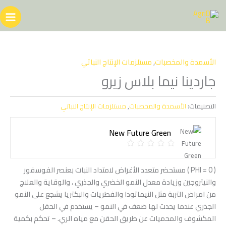
خطي
لى
لمحتوى
الأسمدة والمخصبات
,
مستلزمات الإنتاج النباتي
جاردينا نيما بلاس زيرو
التصنيفات:
الأسمدة والمخصبات
,
مستلزمات الإنتاج النباتي
New Future Green
( PHI = 0 ) مستحضر متعدد الأغراض لامتداد النبات بعنصر الفوسفور
والنيتروجين وزيادة معدل النمو الخضري والجذري ، والوقاية والعلاج
من امراض التربة مثل النيماتودا والفطريات والبكتريا يشجع على النمو
الجذري عندما يحدث لها ضعف في النمو – يستخدم في الحقل
المكشوف والمحميات عن طريق الحقن مع مياه الري. – تحكم بكمية