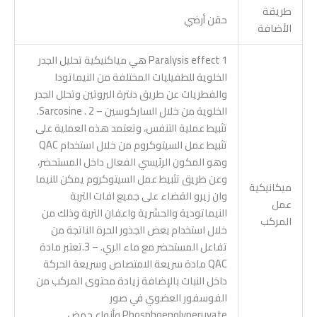
طريقة
حقن أرضي
الأضافة
1 Paralysis effect هي مياكنيكية تحليل الجدر
الخلوية للطفيليات المختلفة من النيماتودا
والفطريات عن طريق دنترة البروتين وتحلل الجدر
الخلوية من خلال الساركوسين – Sarcosine . 2.
تثبيط عملية التنفس، وتعتمد هذه العملية على
تثبيط عمل السيتوكروم من خلال استخدام QAC
وهو المكون الرئيسي الفعال داخل المستحضر،
وعن طريق تثبيط عمل السيتوكروم يمكن للنيما
ميكانيكية
وان زيرو القضاء على جميع افات التربة
عمل
النيماتودية والحشرية واعفان التربة وذلك من
المركب
خلال استخدام بعض الجذور الحرة الناتجة من
تفاعل المستحضر مع ماء الري. – 3.تعتبر مادة
QAC مادة سريعة الامتصاص وسريعة الحركة
داخل النبات بالإضافة زيادة محتوى المركب من
الفوسفور العضوي في صور
Phosphoenolyperuvate وأنواع حمض