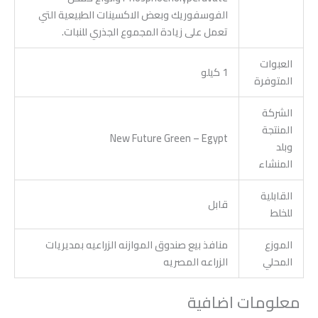
الفوسفوريك وبعض الاكسينات الطبيعية التي
تعمل على زيادة المجموع الجذري للنبات.
العبوات
1 كيلو
المتوفرة
الشركة
المنتجة
New Future Green – Egypt
وبلد
المنشاء
القابلية
قابل
للخلط
الموزع
منافذ بيع صندوق الموازنه الزراعيه بمديريات
المحلي
الزراعه المصريه
معلومات اضافية