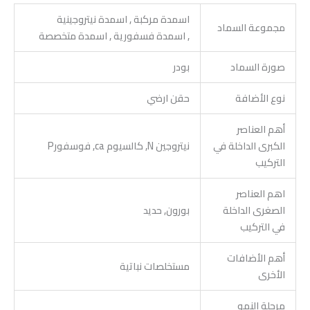
اسمدة مركبة , اسمدة نيتروجينية
مجموعة السماد
, اسمدة فسفورية , اسمدة متخصصة
صورة السماد
بودر
نوع الأضافة
حقن ارضي
أهم العناصر
الكبرى الداخلة في
نيتروجين N, كالسيوم ca, فوسفورP
التركيب
اهم العناصر
الصغرى الداخلة
بورون, حديد
في التركيب
أهم الأضافات
مستخلصات نباتية
الأخرى
مرحلة النمو