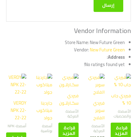
Vendor Information
Store Name:
New Future Green
Vendor:
New Future Green
Address:
No ratings found yet!
فيردي جاب
فيردي
10 %
فيردي
سكـارلتـون
جاردينا
VERDY
سوبر
ميتاكوب
NPK 22-
الأسمدة
الأسمدة
والمخصبات
المركبة
الفلاح
جولد
22-22
الأسمدة
أسمدة
أسمدة-NPK
قراءة
قراءة
المركبة
بوتاسية
المزيد
المزيد