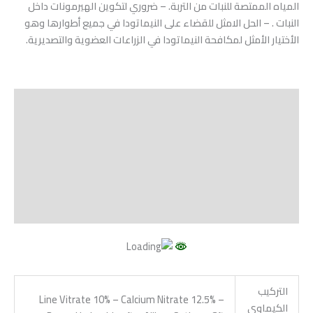
المياه الممتصة للنبات من التربة. – ضروري لتكوين الهيرمونات داخل
النبات . – الحل الامثل للقضاء على النيماتودا في جميع أطوارها وهو
الأختيار الأمثل لمكافحة النيماتودا في الزراعات العضوية والتصديرية.
الوصف
Shipping
مراجعات (0)
Vendor Info
More Products
التركيب
Line Vitrate 10% – Calcium Nitrate 12.5% –
الكيماوي