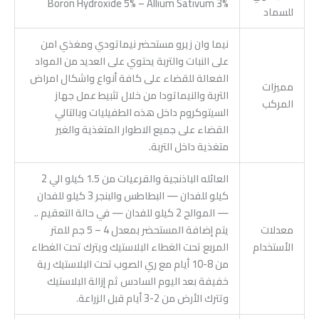
Boron Hydroxide 5% – Allium Sativum 3%
للسماد
نيما وان زيرو مستحضر نيماتودي ومغذي امن
على النبات والتربة يحتوي على العديد من المواد
الفعالة للقضاء على كافة أنواع واشكال امراض
مميزات
التربة والنيماتودا من خلال تثبيط عمل جهاز
المركب
السيتوكروم داخل هذه الطفيليات وبالتالي
القضاء على جميع الاطوار المتغذية والغير
متغذية داخل التربة.
العائله الباذنجية والقرعيات من 1.5 كيلو الي 2
كيلو للفدان — البطاطس والبنجر 3 كيلو للفدان
— الموالح 2 كيلو للفدان — في حالة التعقيم ..
معدلات
يتم إضافة المستحضر بمعدل 4 – 5 جم للمتر
الأستخدام
المربع تحت الغطاء البلاستيك ويترك تحت الغطاء
من 8-10 أيام مع ري الصوب تحت البلاستيك رية
خفيفة بعد اليوم السادس ثم إزالة البلاستيك
وتترك الأرض من 2-3 أيام قبل الزراعة.