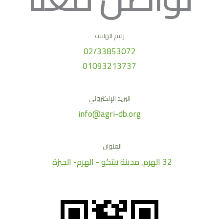
رقم الهاتف
02/33853072
01093213737
البريد الإلكتروني
info@agri-db.org
العنوان
32 الهرم, مدينة بيتكو - الهرم- الجيزة