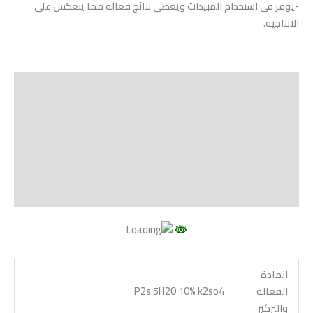
-يوفر فى استخدام المبيدات ويعطى نتائج فعاله مما ينعكس على
الانتاجيه.
الوصف
Shipping
مراجعات (0)
Vendor Info
More Products
المادة
الفعاله
P2s.5H20 10% k2so4
والتركيز