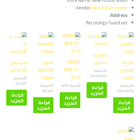
Store Name:
New Future Green
Vendor:
New Future Green
Address:
No ratings found yet!
جارديـنـا
جاردينا
بُـطـران
VERDY
فيتور
فــيــردي
كومبي
NPK 12-
بلاتينيوم
أونــكـس
الأسمدة
والمخصبات
بلاس
52-0
سيليكا
الأسمدة
المركبة
الأسمدة
أسمدة-NPK
الأسمدة
قراءة
والمخصبات
المركبة
المزيد
قراءة
قراءة
المزيد
قراءة
قراءة
المزيد
المزيد
المزيد