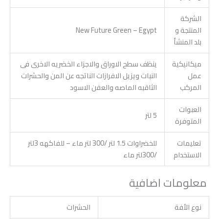
الشركة
المنتجة و
New Future Green – Egypt
بلد المنشأ
ميكانيكية
ينظف سطح الاوراق والاجزاء الخضريه الاخرى فى
عمل
النبات ويزيل الافرازات الناتجه عن المن والحشرات
المركب
الثاقبه الماصه والعفن الاسود
العبوات
5 لتر
المتوفرة
تعليمات
للخضراوات 1.5 لتر /300 لتر ماء – للفاكهه 3لتر
الاستخدام
/300لتر ماء
معلومات اضافية
نوع الأفة
الحشرات