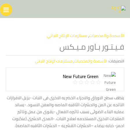
خطي
لى
لمحتوى
الأسمدة والمخصبات
,
مستلزمات الإنتاج النباتي
فـيـتـور بـاور مـيـكس
التصنيفات:
الأسمدة والمخصبات
,
مستلزمات الإنتاج النباتي
New Future Green
ينظف سطح الاوراق والاجزاء الخضريه الاخرى فى النبات -يزيل الافرازات
الناتجه عن المن والحشرات الثاقبه الماصه والعفن الاسود. -يساند
عمليه البناء الضوئى بسبب تاثيره الفعال -يقوى من عمل وتاثير
المنتجات الاخرى المستخدمه لعلاج النبات. -المدى الحشرى (عنكبوت
احمر- ذبابه بيضاء –الحشرات القشريه – الحشرات الثاقبه الماصه).