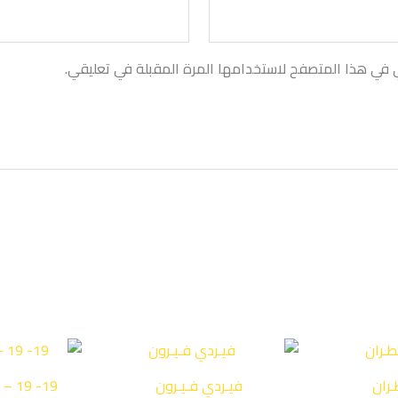
ي في هذا المتصفح لاستخدامها المرة المقبلة في تعليقي.
طـران
فيـردي فـيـرون
 – 19 -19