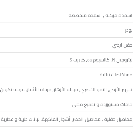
اسمدة مركبة , اسمدة متخصصة
بودر
حقن ارضي
نيتروجين N, كالسيوم ca, كبريت S
مستخلصات نباتية
تجهيز الأرض, النمو الخضري, مرحلة الأزهار, مرحلة الأثمار, مرحلة تكوي
خامات مستورردة و تصنيع محلى
محاصيل حقلية , محاصيل الخضر, أشجار الفاكهة, نباتات طبية و عطرية , ن