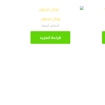
رويال فريتون
أحماض أمينية
قراءة المزيد