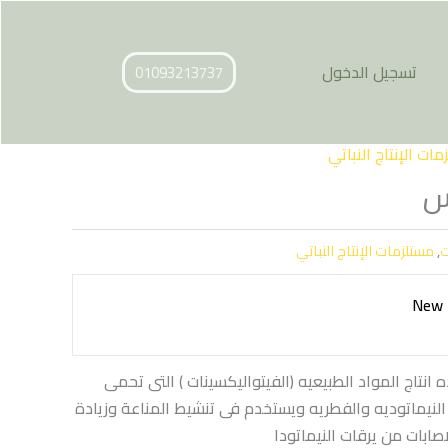
تسجيل الدخول
01093213737
ات الإنتاج النباتي
تس
ت
,
مستلزمات الإنتاج النباتي
New 
انتاج المواد الطبيعيه (الفيتواليكسينات ) التى تحمى
ه النيماتوديه والفطريه ويستخدم فى تنشيط المناعة وزيادة
صابات من يرقات النيماتودا