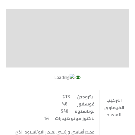
الوصف
Shipping
مراجعات (0)
Vendor Info
More Products
نيتروجين 13%
التركيب
فوسفور 6%
الكيماوي
بوتاسيوم 40%
للسماد
لاكتوز مونو هيدرات 4%
مصدر أساسي ورئيسي لعنصر البوتاسيوم الذي