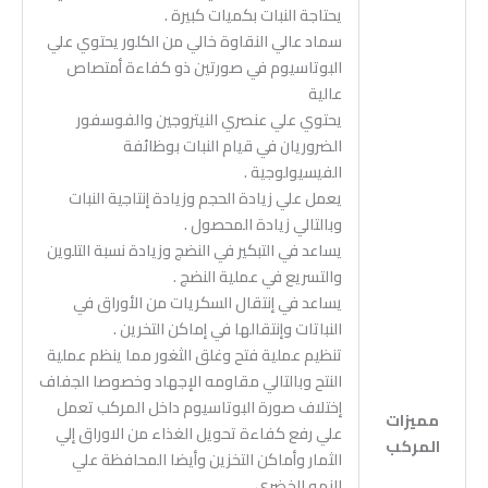
يحتاجة النبات بكميات كبيرة .
سماد عالي النقاوة خالي من الكلور يحتوي علي
البوتاسيوم في صورتين ذو كفاءة أمتصاص
عالية
يحتوي علي عنصري النيتروجين والفوسفور
الضروريان في قيام النبات بوظائفة
الفيسيولوجية .
يعمل علي زيادة الحجم وزيادة إنتاجية النبات
وبالتالي زيادة المحصول .
يساعد في التبكير في النضج وزيادة نسبة التلوين
والتسريع في عملية النضج .
يساعد في إنتقال السكريات من الأوراق في
النباتات وإنتقالها في إماكن التخرين .
تنظيم عملية فتح وغلق الثغور مما ينظم عملية
النتح وبالتالي مقاومه الإجهاد وخصوصا الجفاف
إختلاف صورة البوتاسيوم داخل المركب تعمل
مميزات
علي رفع كفاءة تحويل الغذاء من الاوراق إلي
المركب
الثمار وأماكن التخزين وأيضا المحافظة علي
النمو الخضري .