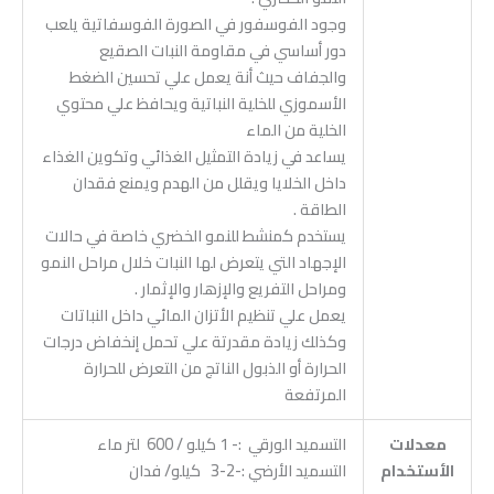
وجود الفوسفور في الصورة الفوسفاتية يلعب
دور أساسي في مقاومة النبات الصقيع
والجفاف حيث أنة يعمل علي تحسين الضغط
الأسموزي للخلية النباتية ويحافظ علي محتوي
الخلية من الماء
يساعد في زيادة التمثيل الغذائي وتكوين الغذاء
داخل الخلايا ويقلل من الهدم ويمنع فقدان
الطاقة .
يستخدم كمنشط للنمو الخضري خاصة في حالات
الإجهاد التي يتعرض لها النبات خلال مراحل النمو
ومراحل التفريع والإزهار والإثمار .
يعمل علي تنظيم الأتزان المائي داخل النباتات
وكذلك زيادة مقدرتة علي تحمل إنخفاض درجات
الحرارة أو الذبول الناتج من التعرض للحرارة
المرتفعة
معدلات
التسميد الورقي :- 1 كيلو / 600 لتر ماء
الأستخدام
التسميد الأرضي :-2-3 كيلو/ فدان