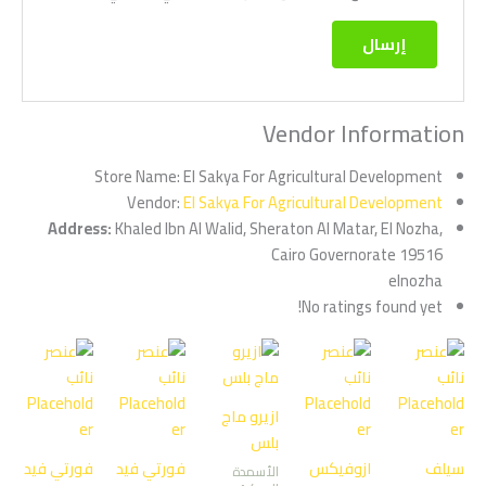
Vendor Information
El Sakya For Agricultural Development ‏
Store Name:
El Sakya For Agricultural Development ‏
Vendor:
Address:
Khaled Ibn Al Walid, Sheraton Al Matar, El Nozha,
Cairo Governorate 19516
elnozha
No ratings found yet!
ازيرو ماج
بلس
سيلف
ازوفيكس
فورتي فيد
فورتي فيد
الأسمدة