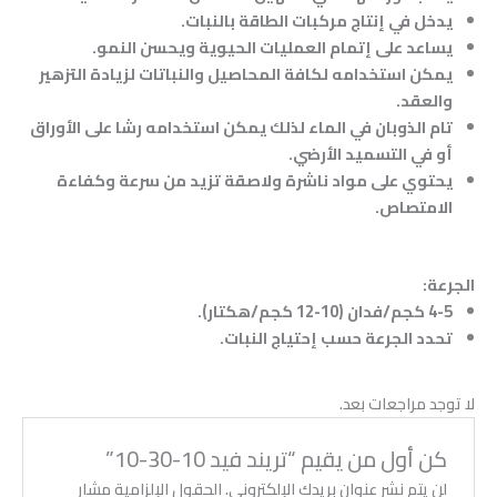
يدخل في إنتاج مركبات الطاقة بالنبات.
يساعد على إتمام العمليات الحيوية ويحسن النمو.
يمكن استخدامه لكافة المحاصيل والنباتات لزيادة التزهير
والعقد.
تام الذوبان في الماء لذلك يمكن استخدامه رشا على الأوراق
أو في التسميد الأرضي.
يحتوي على مواد ناشرة ولاصقة تزيد من سرعة وكفاءة
الامتصاص.
الجرعة
:
4-5 كجم/فدان (10-12 كجم/هكتار).
تحدد الجرعة حسب إحتياج النبات.
لا توجد مراجعات بعد.
كن أول من يقيم “تريند فيد 10-30-10”
لن يتم نشر عنوان بريدك الإلكتروني.
الحقول الإلزامية مشار