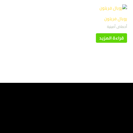
رويال فريتون
أحماض أمينية
قراءة المزيد