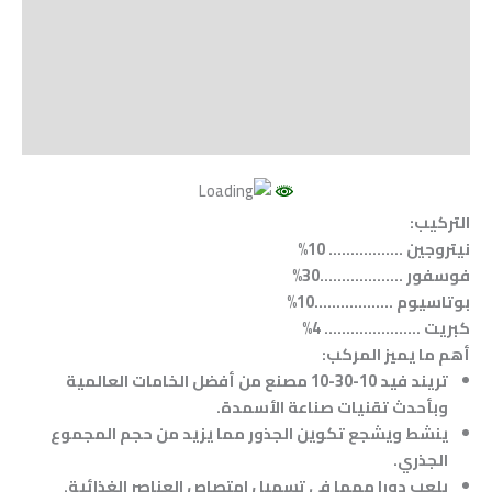
Shipping
مراجعات (0)
Vendor Info
More Products
التركيب:
نيتروجين …………….. 10%
فوسفور ……………….30%
بوتاسيوم ……………
..
.10%
كبريت ……………….
..
. 4%
أهم
ما يميز المركب:
تريند فيد 10-30-10 مصنع من أفضل الخامات العالمية
وبأحدث تقنيات صناعة الأسمدة.
ينشط ويشجع تكوين الجذور مما يزيد من حجم المجموع
الجذري.
يلعب دورا مهما في تسهيل امتصاص العناصر الغذائية.