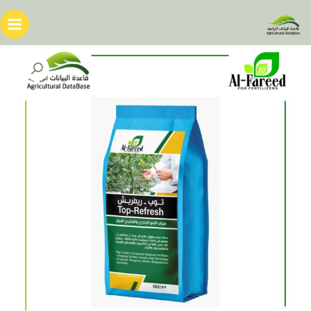
خطي
لى
لمحتوى