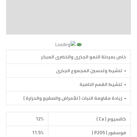
مراجعات (0)
Vendor Info
More Products
خاص بمرحلة النمو الجذرى والخضرى المبكر
•
تنشيط وتحسين المجموع الجذرى
•
تنشيط القمم النامية
•
زيادة مقاومة النبات ( للأمراض والصقيع والحرارة )
كالسيوم (
Ca
)
12%
فوسفور (
P2O5
)
11.5%