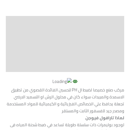
الوصف
Shipping
مراجعات (0)
Vendor Info
More Products
مركب صنع خصيصا لضبط ال PH لتحسين الفائدة القصوي من تطبيق
الاسمدة والمبيدات سواء كان في محلول الرش او التسميد الارضي
تجعلة يحافظ علي الخصائص الفيزيائية و الكيميائية للمواد المستخدمة
ومصدر جيد للفسفور الثابت والمستقر
لماذا تارافول فيوجن
لوجود بوليمرات ذات سلسلة طويلة تساعد في ضبط شحنة المياه فى