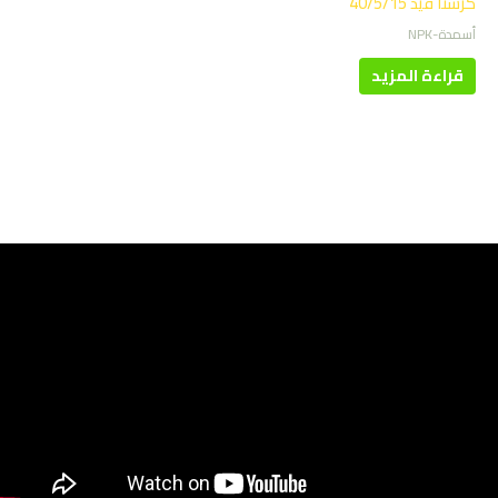
كرستا فيد 40/5/15
أسمدة-NPK
قراءة المزيد