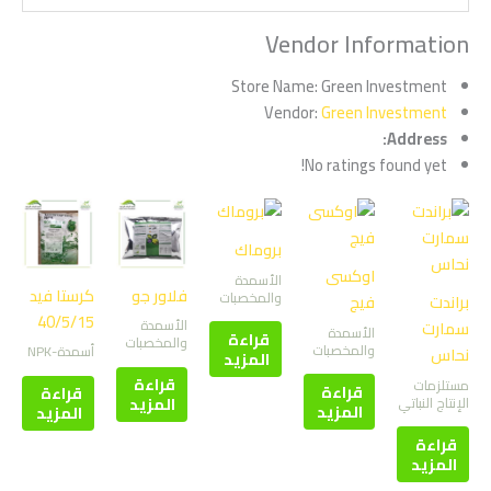
Vendor Information
Store Name:
Green Investment
Vendor:
Green Investment
Address:
No ratings found yet!
بروماك
اوكسى
الأسمدة
فلاور جو
كرستا فيد
والمخصبات
براندت
فيج
40/5/15
الأسمدة
سمارت
الأسمدة
قراءة
والمخصبات
والمخصبات
أسمدة-NPK
نحاس
المزيد
قراءة
مستلزمات
قراءة
قراءة
المزيد
الإنتاج النباتي
المزيد
المزيد
قراءة
المزيد