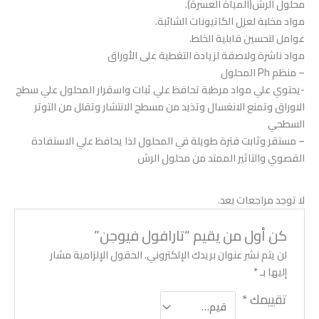
محلول الرش(المياة العسرة).
مواد مخلبة لعزل الكاتيونات الشائبة.
عوامل لتحسين قابلية الخلط.
مواد ناشرة ولاصقة لزيادة التغطية على الأوراق
– منظم Ph المحلول
-يحتوي علي مواد مرطبة تحافظ علي ثبات واسقرار المحلول علي سطح
الاوراق وتمنع الانغسال وتذيد من مسطح الانتشار وتقلل من التوتر
السطحي
– مستقر وثابت فترة طويلة في المحلول لذا يحافظ علي الاستفادة
القصوي والتاثير الممتد من محلول الرش
لا توجد مراجعات بعد.
كن أول من يقيم “تارافول فيوجن”
لن يتم نشر عنوان بريدك الإلكتروني.
الحقول الإلزامية مشار
إليها بـ
*
تقييمك
*