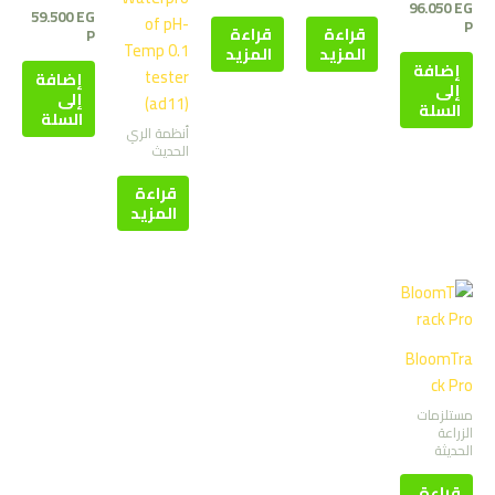
96.050
EG
59.500
EG
of pH-
P
قراءة
قراءة
P
Temp 0.1
المزيد
المزيد
إضافة
tester
إضافة
إلى
إلى
(ad11)
السلة
السلة
أنظمة الري
الحديث
قراءة
المزيد
BloomTra
ck Pro
مستلزمات
الزراعة
الحديثة
قراءة