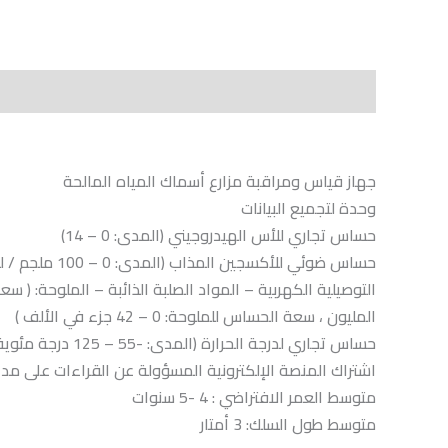
الوصف
Shipping
مراجعات (0)
Vendor Info
ts
جهاز قياس ومراقبة مزارع أسماك المياه المالحة
وحدة لتجميع البيانات
حساس تجاري للأس الهيدروجيني (المدى: 0 – 14)
حساس ضوئي للأكسجين المذاب (المدى: 0 – 100 ملجم / لتر)
المليون ، سعة الحساس للملوحة: 0 – 42 جزء في الألف )
حساس تجاري لدرجة الحرارة (المدى: -55 – 125 درجة مئوية)
اشتراك المنصة الإلكترونية المسؤولة عن القراءات على مدار 
متوسط العمر الافتراضي : 4 -5 سنوات
متوسط طول السلك: 3 أمتار