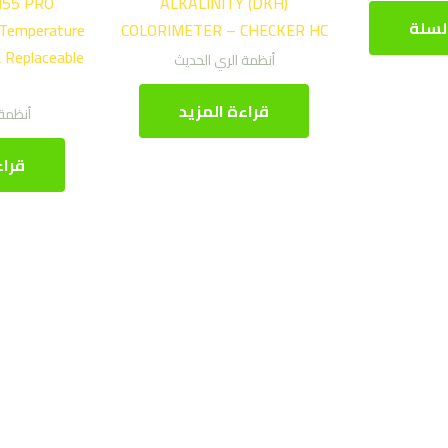
H55 PRO
ALKALINITY (DKH)
لسلة
Temperature
COLORIMETER – CHECKER HC
 Replaceable
أنظمة الري الحديث
قراءة المزيد
أنظمة 
قراء