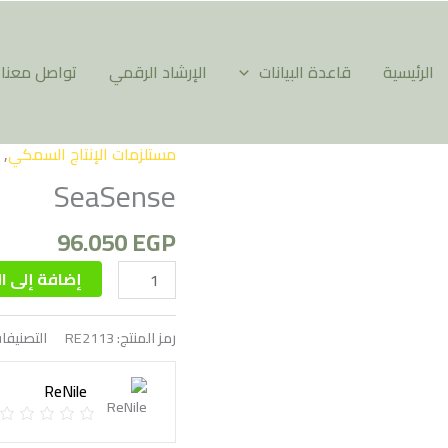
الرئيسية
قاعدة البيانات
الإرشاد الرقمي
تواصل معنا
مستلزمات الإنتاج السمكي
,
كمية
SeaSense
SeaSense
96.050
EGP
إضافة إلى ا
رمز المنتج:
RE2113
التصنيفا
ReNile