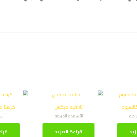
لسيوم
تارافيد ميكس
كرستا فيد /12
ركبة
الأسمدة المركبة
أسم
زيد
قراءة المزيد
قراء