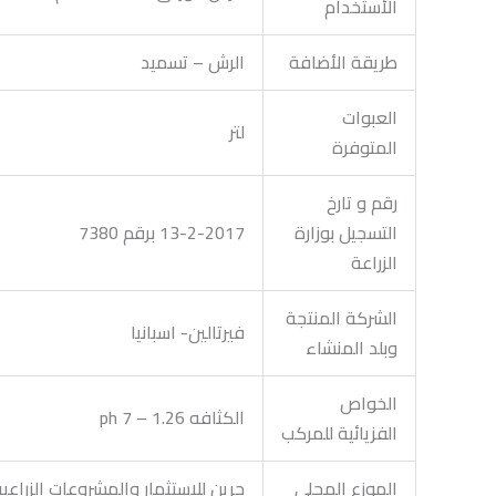
الأستخدام
طريقة الأضافة
الرش – تسميد
العبوات
لتر
المتوفرة
رقم و تارخ
التسجيل بوزارة
13-2-2017 برقم 7380
الزراعة
الشركة المنتجة
فيرتالين- اسبانيا
وبلد المنشاء
الخواص
الكثافه 1.26 – ph 7
الفزيائية للمركب
الموزع المحلي
جرين للاستثمار والمشروعات الزراعي