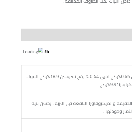
 داخل النبات تحت الظروف المختلفه .
أحماض أمينية حرة 16.4%و/ح جلوتاميك اسيد11.4% و/ح الانين 2.07%و/ح اسبارتيك اسيد 1.75%و/ح برولين 0.65%و/ح اخرى 0.44 % و/ح نيتروجين 18.9%و/ح المواد
الدقيقه والميكروفلورا النافعه في التربة . يحسن بنية
ثمار وجودتها .