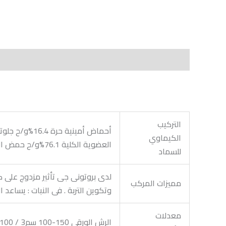
الوصف
Shipping
مراجعات (0)
Vendor Info
ts
التركيب
الكيماوي
العضوية الكلية 76.1%و/ح حمض الفالفيك 29.1%و/ح خامس أكسيد الفسفور 0.63%و/ح سكريات (بولي سكرايدز)9.91%و/ح
للسماد
لدى بروتونى جى تأثير مزدوج على كلا
مميزات المركب
وتكوين التربة . فى النبات : يساعد ا
معدلات
الرش الورقى 150-100 سم3 / 100 لتر التسميد 1 لتر / فدان