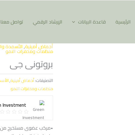
الرئيسية
قاعدة البيانات
الإرشاد الرقمي
تواصل معنا
أحماض أمينية
,
الأسمدة وا
منظمات ومحفزات النمو
بروتونى جى
التصنيفات:
أحماض أمينية
,
الأس
منظمات ومحفزات النمو
n Investment
•مركب عضوى مستخرج من نوات