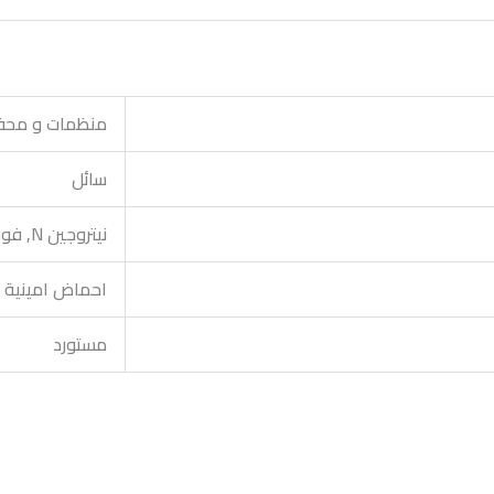
منظمات و محفز
سائل
نيتروجين N, فوسفورP
احماض امينية
مستورد