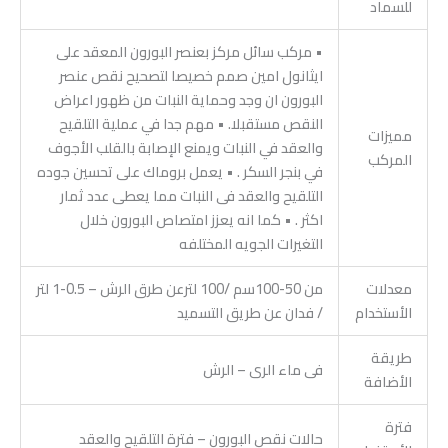
للسماد
• مركب سائل مركز بعنصر البورون المعقد على
ايثانول امين صمم خصيصا لتصحيح نقص عنصر
البورون ان وجد وحماية النبات من ظهور اعراض
النقص مستقبلا. • مهم جدا في عملية التلقيح
مميزات
والعقد في النبات ويمنع الإصابة بالقلب الأجوف
المركب
في بنجر السكر . • يعمل بروماك على تحسين جوده
التلقيح والعقد فى النبات مما يعطى عدد ثمار
اكثر . • كما انه يعزز امتصاص البورون خلال
التغيرات الجويه المختلفه
معدلات
من 50-100سم /100 لترعن طرق الرش – 0.5-1 لتر
الأستخدام
/ فدان عن طريق التسميد
طريقة
فى ماء الرى – الرش
الأضافة
فترة
حالات نقص البورون – فترة التلقيح والعقد