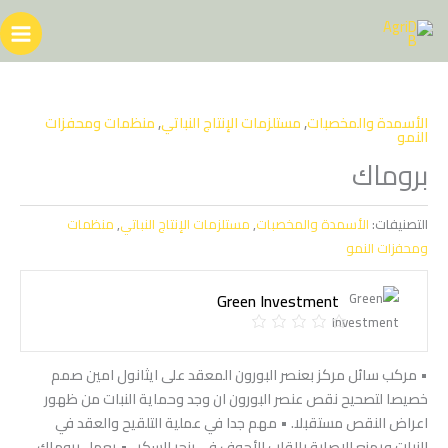
خطي
لى
لمحتوى
الأسمدة والمخصبات
,
مستلزمات الإنتاج النباتي
,
منظمات ومحفزات
النمو
بروماك
التصنيفات:
الأسمدة والمخصبات
,
مستلزمات الإنتاج النباتي
,
منظمات
ومحفزات النمو
Green Investment
• مركب سائل مركز بعنصر البورون المعقد على ايثانول امين صمم
خصيصا لتصحيح نقص عنصر البورون ان وجد وحماية النبات من ظهور
اعراض النقص مستقبلا. • مهم جدا في عملية التلقيح والعقد في
النبات ويمنع الإصابة بالقلب الأجوف في بنجر السكر . • يعمل بروماك