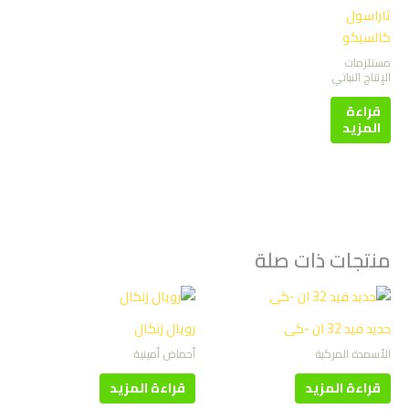
تاراسول
كالسيكو
مستلزمات
الإنتاج النباتي
قراءة
المزيد
منتجات ذات صلة
حديد فيد 32 ان -كى
رويال زنكال
الأسمدة المركبة
أحماض أمينية
قراءة المزيد
قراءة المزيد