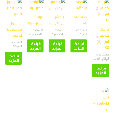
حديد فيد
رياكشن
تارافيد
48
بى دى اس
منجيز – زنك
تاراسول
براندت
فوسفوتي
الأسمدة
الأسمدة
الأسمدة
المركبة
والمخصبات
والمخصبات
كونفيرج
ك ديو
اس ار ان
الأسمدة
قراءة
قراءة
قراءة
المركبة
30
المزيد
المزيد
المزيد
مستلزمات
قراءة
الإنتاج النباتي
المزيد
قراءة
المزيد