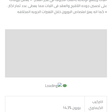
على تحسين جوده التلقيح والعقد فى النبات مما يعطى عدد ثمار اكثر .
• كما انه يعزز امتصاص البورون خلال التغيرات الجويه المختلفه
الوصف
Shipping
مراجعات (0)
Vendor Info
More Products
التركيب
الكيماوي
بورون %14.3