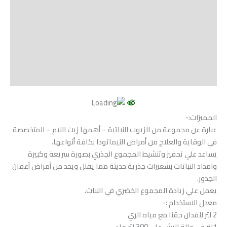
Shipping
مراجعات (0)
Vendor Info
More Products
المميزات:-
عبارة عن مجموعة من الزيوت النباتية – أهمها زيت النيم – المتخصصة
في الوقاية والعلاج من أمراض النيماتودا بكافة أنواعها.
يساعد علي تحفيز وتنشيط المجموع الجذري بصورة سريعة وكبيرة
وامداد النباتات بشعيرات جذرية حديثة مما يقلل ويحد من أمراض أعفان
الجذور.
يعمل علي زيادة المجموع الخضري في النبات.
معدل الاستخدام :-
2 لتر للفدان حقنا مع مياه الري
1لتر في حالة الرش علي 300 لتر ماء