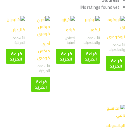
Address:
No ratings found yet!
ليكوبر
كينزو
كاليدران
تروكومبي
الأسمدة
أحماض
الأسمدة
والمخصبات
أمينية
المركبة
أجري
الأسمدة
والمخصبات
ميكس
قراءة
قراءة
قراءة
كومبي
المزيد
المزيد
المزيد
قراءة
المزيد
الأسمدة
المركبة
قراءة
المزيد
الجاتسونام