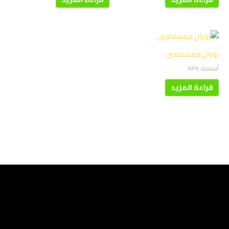
رويال فوسفامين
أسمدة-NPK
قراءة المزيد