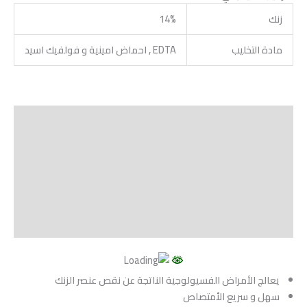
زنك
14%
مادة التخليب
EDTA , احماض امينية و فولفيك اسيد
الوصف
Shipping
مراجعات (0)
Vendor Info
More Products
يعالج الأمراض الفسيولوجية الناتجة عن نقص عنصر الزنك
سهل و سريع الأمتصاص