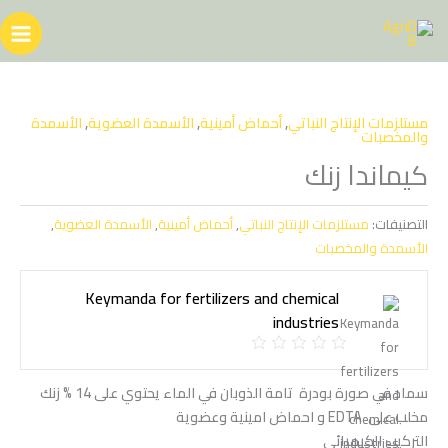
خطي
لى
لمحتوى
مستلزمات الإنتاج النباتي
,
أحماض أمينية
,
الأسمدة العضوية
,
الأسمدة
والمخصبات
كيماندا زنك
التصنيفات:
مستلزمات الإنتاج النباتي
,
أحماض أمينية
,
الأسمدة العضوية
,
الأسمدة والمخصبات
Keymanda for fertilizers and chemical
industries
سماد في صورة بودرة تامة الذوبان في الماء يحتوي على 14 % زنك
مخلب على EDTA و احماض امينية وعضوية
التركيب الكيميائي