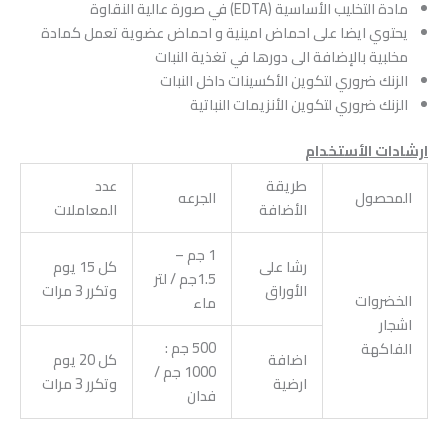
مادة التخليب الأساسية (EDTA) في صورة عالية النقاوة
يحتوي ايضا على احماض امينية و احماض عضوية تعمل كمادة
مخلبية بالإضافة الى دورها في تغذية النبات
الزنك ضروري لتكوين الأكسينات داخل النبات
الزنك ضروري لتكوين الأنزيمات النباتية
ارشادات الأستخدام
طريقة
عدد
المحصول
الجرعه
الأضافة
المعاملات
1 جم –
رشا على
كل 15 يوم
1.5جم / لتر
الأوراق
وتكرر 3 مرات
الخضروات
ماء
اشجار
500 جم :
الفاكهة
اضافة
كل 20 يوم
1000 جم /
ارضية
وتكرر 3 مرات
فدان