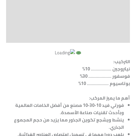
Shipping
مراجعات (0)
Vendor Info
More Products
التركيب:
نيتروجين …………….. 10%
فوسفور ………………. 30%
بوتاسيوم ……………
..
. 10%
أهم ما يميز المركب:
فورتي فيد 10-30-10 مصنع من أفضل الخامات العالمية
وبأحدث تقنيات صناعة الأسمدة.
ينشط ويشجع تكوين الجذور مما يزيد من حجم المجموع
الجذري.
يلعب دورا مهما في تسهيل امتصاص العناصر الغذائية.