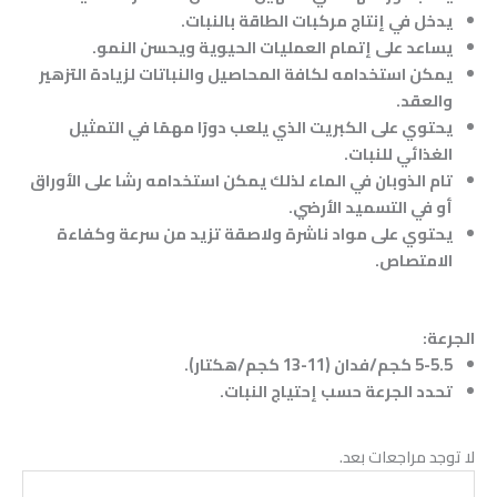
يدخل في إنتاج مركبات الطاقة بالنبات.
يساعد على إتمام العمليات الحيوية ويحسن النمو.
يمكن استخدامه لكافة المحاصيل والنباتات لزيادة التزهير
والعقد.
يحتوي على الكبريت الذي يلعب دورًا مهمًا في التمثيل
الغذائي للنبات.
تام الذوبان في الماء لذلك يمكن استخدامه رشا على الأوراق
أو في التسميد الأرضي.
يحتوي على مواد ناشرة ولاصقة تزيد من سرعة وكفاءة
الامتصاص.
الجرعة:
5-5.5 كجم/فدان (11-13 كجم/هكتار).
تحدد الجرعة حسب إحتياج النبات.
لا توجد مراجعات بعد.