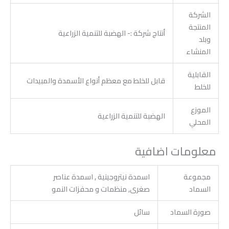
الشركة
المنتجة
أنتاج شركة :- الهضبة للتنمية الزراعية
وبلد
المنشاء
القابلية
قابل للخلط مع معظم أنواع الأسمدة والمبيدات
للخلط
الموزع
الهضبة للتنمية الزراعية
المحلي
معلومات اضافية
مجموعة
اسمدة نيتروجينية , اسمدة عناصر
السماد
صغرى, منظمات و محفزات النمو
صورة السماد
سائل