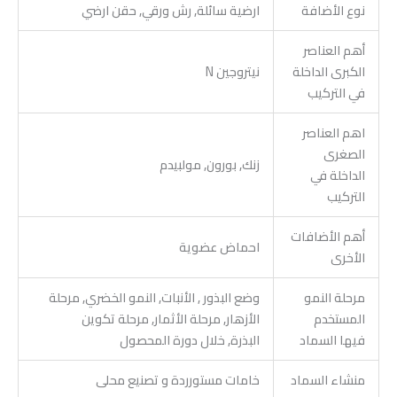
نوع الأضافة
ارضية سائلة, رش ورقي, حقن ارضي
أهم العناصر
الكبرى الداخلة
نيتروجين N
في التركيب
اهم العناصر
الصغرى
زنك, بورون, مولبيدم
الداخلة في
التركيب
أهم الأضافات
احماض عضوية
الأخرى
مرحلة النمو
وضع البذور , الأنبات, النمو الخضري, مرحلة
المستخدم
الأزهار, مرحلة الأثمار, مرحلة تكوين
فيها السماد
البذرة, خلال دورة المحصول
منشاء السماد
خامات مستورردة و تصنيع محلى