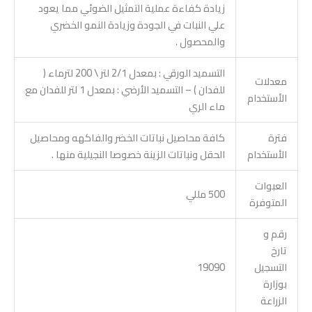
زيادة كفاءة عملية التمثيل الضوئي مما يعود
علي النبات في الجودة وزيادة النمو الخضري
والمحصول .
التسميد الورقي : بمعدل 2/1 لتر \ 200 لترماء (
معدلات
للفدان ) – التسميد الأرضي : بمعدل 1 لتر للفدان مع
الأستخدام
ماء الري
فترة
كافة محاصيل نباتات الخضر والفاكهه ومحاصيل
الأستخدام
الحقل ونباتات الزينة خصوصا النجيلية منها .
العبوات
500 مللي
المتوفرة
رقم و
تارخ
التسجيل
19090
بوزارة
الزراعة