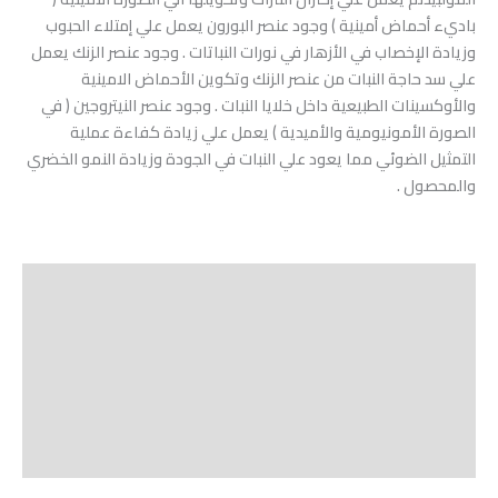
باديء أحماض أمينية ) وجود عنصر البورون يعمل علي إمتلاء الحبوب
وزيادة الإخصاب في الأزهار في نورات النباتات . وجود عنصر الزنك يعمل
علي سد حاجة النبات من عنصر الزنك وتكوين الأحماض الامينية
والأوكسينات الطبيعية داخل خلايا النبات . وجود عنصر النيتروجين ( في
الصورة الأمونيومية والأميدية ) يعمل علي زيادة كفاءة عملية
التمثيل الضوئي مما يعود علي النبات في الجودة وزيادة النمو الخضري
والمحصول .
الوصف
Shipping
مراجعات (0)
Vendor Info
More Products