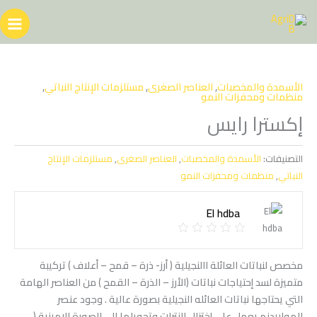
خطي
لى
لمحتوى
الأسمدة والمخصبات
,
العناصر الصغرى
,
مستلزمات الإنتاج النباتي
,
منظمات ومحفزات النمو
إكسترا رايس
التصنيفات:
الأسمدة والمخصبات
,
العناصر الصغرى
,
مستلزمات الإنتاج
النباتي
,
منظمات ومحفزات النمو
El hdba
مخصص لنباتات العائلة االنجيلية ( أرز- ذرة – قمح – أعلاف ) تركيبة
متميزة لسد إحتياجات نباتات (الأرز – الذرة – القمح ) من العناصر الهامة
التي يحتاجها نباتات العائله النجيلية بصورة عالية . وجود عنصر
المولبيدنم يعمل علي إختزال النترات وتحويلها الي الصورة الامينية (