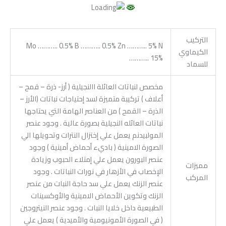
التركيب
Mo ……….. 0.5% B ……….. 0.5% Zn ……….. 5% N
الكيماوي
……….. 15%
للسماد
مخصص لنباتات العائلة االنجيلية ( أرز- ذرة – قمح –
أعلاف ) تركيبة متميزة لسد إحتياجات نباتات (الأرز –
الذرة – القمح ) من العناصر الهامة التي يحتاجها
نباتات العائله النجيلية بصورة عالية . وجود عنصر
المولبيدنم يعمل علي إختزال النترات وتحويلها الي
الصورة الامينية ( باديء أحماض أمينية ) وجود
عنصر البورون يعمل علي إمتلاء الحبوب وزيادة
مميزات
الإخصاب في الأزهار في نورات النباتات . وجود
المركب
عنصر الزنك يعمل علي سد حاجة النبات من عنصر
الزنك وتكوين الأحماض الامينية والأوكسينات
الطبيعية داخل خلايا النبات . وجود عنصر النيتروجين
( في الصورة الأمونيومية والأميدية ) يعمل علي