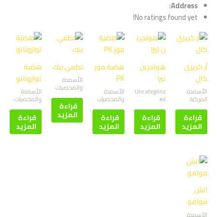
Address:
No ratings found yet!
أر كريزي
هولجرين
هضبة مور
نظمي بيك
هضبة
كال
تيرا
PK
توازوناتو
الأسمدة
والمخصبات
الأسمدة
Uncategoriz
الأسمدة
الأسمدة
المركبة
ed
والمخصبات
والمخصبات
قراءة
المزيد
قراءة
قراءة
قراءة
قراءة
المزيد
المزيد
المزيد
المزيد
اتش
فولفو
الأسمدة