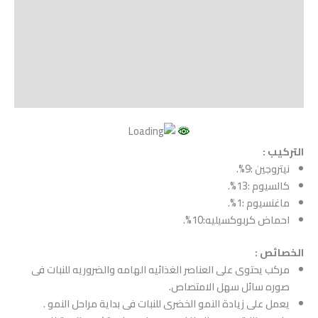
Shipping
مراجعات (0)
Vendor Info
More Products
التركيب :
نيتروجين :9%.
كالسيوم :13%.
ماغنسيوم :1%.
احماض كربوكسيليه:10%.
الخصائص :
مركب يحتوى على العناصر الغذائيه الهامه والضروريه للنبات فى
صوره سائل سهل الامتصاص.
يعمل على زيادة النمو الخضرى للنبات فى بداية مراحل النمو .