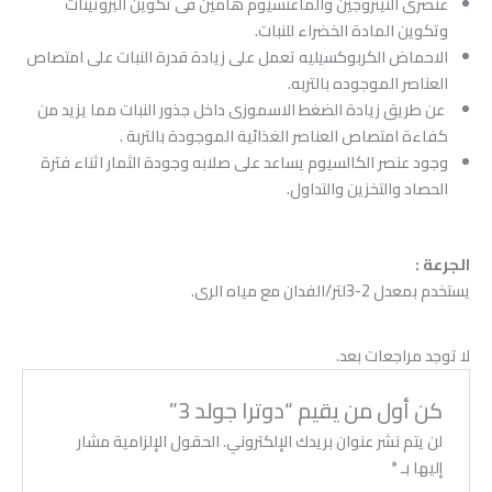
عنصرى النيتروجين والماغنسيوم هامين فى تكوين البروتينات
وتكوين المادة الخضراء للنبات.
الاحماض الكربوكسيليه تعمل على زيادة قدرة النبات على امتصاص
العناصر الموجوده بالتربه.
عن طريق زيادة الضغط الاسموزى داخل جذور النبات مما يزيد من
كفاءة امتصاص العناصر الغذائية الموجودة بالتربة .
وجود عنصر الكالسيوم يساعد على صلابه وجودة الثمار اثناء فترة
الحصاد والتخزين والتداول.
الجرعة :
يستخدم بمعدل 2-3لتر/الفدان مع مياه الرى.
لا توجد مراجعات بعد.
كن أول من يقيم “دوترا جولد 3”
لن يتم نشر عنوان بريدك الإلكتروني.
الحقول الإلزامية مشار
إليها بـ
*