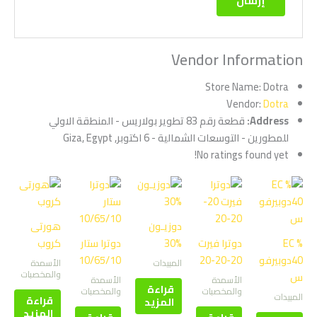
Vendor Information
Store Name:
Dotra
Vendor:
Dotra
Address:
قطعة رقم 83 تطوير بولاريس - المنطقة الاولي
للمطورين - التوسعات الشمالية - 6 اكتوبر, Giza, Egypt
No ratings found yet!
دوزيـون
هورتى
EC %
دوترا فيرت
%30
دوترا ستار
كروب
40دوبيرفو
20-20-20
10/65/10
المبيدات
الأسمدة
والمخصبات
س
الأسمدة
الأسمدة
قراءة
والمخصبات
والمخصبات
المبيدات
قراءة
المزيد
المزيد