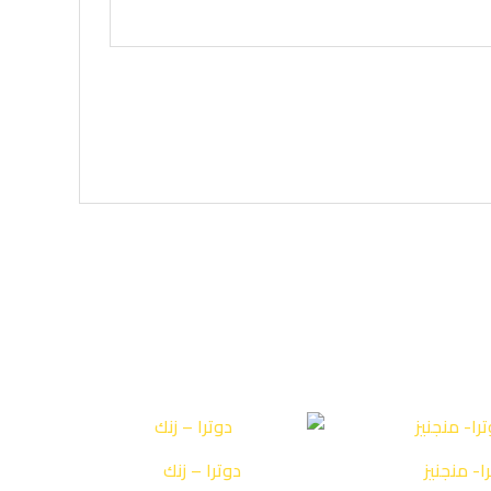
ا- منجنيز
دوترا – زنك