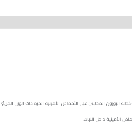
More Produc
وكذلك البورون المخلبين على الأحماض الأمينية الحرة ذات الوزن ال
اض الأمينية داخل النبات.