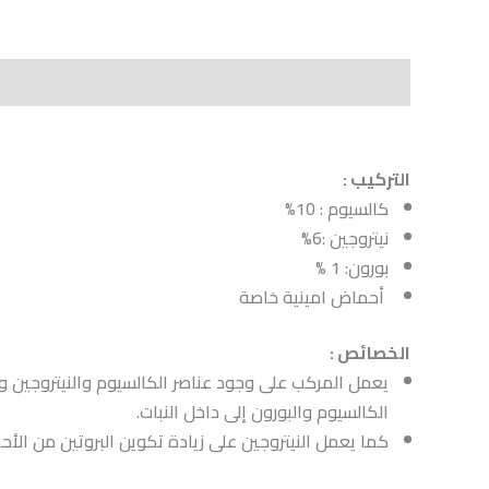
الوصف
Shipping
مراجعات (0)
Vendor Info
ts
التركيب :
كالسيوم : 10%
نيتروجين :6%
بورون: 1 %
أحماض امينية خاصة
الخصائص :
يعمل المركب على وجود عناصر الكالسيوم والنيتروجين 
الكالسيوم والبورون إلى داخل النبات.
كما يعمل النيتروجين على زيادة تكوين البروتين من الأحم