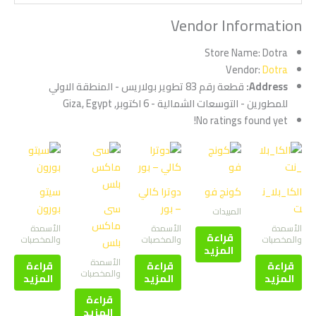
Vendor Information
Store Name:
Dotra
Vendor:
Dotra
Address:
قطعة رقم 83 تطوير بولاريس - المنطقة الاولي
للمطورين - التوسعات الشمالية - 6 اكتوبر, Giza, Egypt
No ratings found yet!
الكا_بلا_ن
كونج فو
دوترا كالي
سيتو
ت
– بور
سى
بورون
المبيدات
ماكس
الأسمدة
الأسمدة
الأسمدة
قراءة
والمخصبات
والمخصبات
والمخصبات
بلس
المزيد
الأسمدة
قراءة
قراءة
قراءة
والمخصبات
المزيد
المزيد
المزيد
قراءة
المزيد