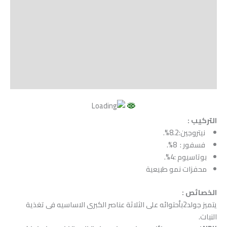
الوصف
Shipping
مراجعات (0)
Vendor Info
More Products
التركيب :
نيتروجين:8.2%.
فسفور : 8%.
بوتاسيوم :4%.
محفزات نمو طبيعية
الخصائص :
يتميز جولد2بأحتوائه على الثلاثة عناصر الكبرى الاساسيه فى تغذية
النبات.