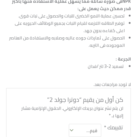
NPKفى صوره سائله مما يسهل عملية الاستفاده منها باكبر
قدر ممكن حيث يعمل على:
تحسين عملية النمو الخضرى للنبات والحصول على نبات قوى.
توفير الطاقه اللازمه لقيام النبات بجميع الوظائف الحيويه على
اعلى كفاءه بدون جهد.
الحصول على ثمارذات جوده عاليه وصلابه والاستفادة من العناصر
الموجوده فى التربه.
الجرعة :
تسميد 2-3 لتر /فدان
لا توجد مراجعات بعد.
كن أول من يقيم “دوترا جولد 2”
لن يتم نشر عنوان بريدك الإلكتروني.
الحقول الإلزامية مشار
إليها بـ
*
تقييمك
*