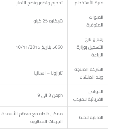
فترة الأستخدام
تحجيم وتظور ونضج الثمار
العبوات
شيكاره 25 كيلو
المتوفرة
رقم و تارخ
التسجيل بوزارة
5060 بتاريخ 10/11/2015
الزراعة
الشركة المنتجة
تارازونا – اسبانيا
وبلد المنشاء
الخواص
phمن 3 الى 9
الفزيائية للمركب
ممكن خلطه مع معظم الأسمدة شائعة
القابلية للخلط
الجرعات المطلوبه