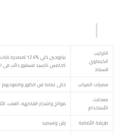
التركيب
الكيماوي
5خامس اكسيد فسفور ذائب فى الماء%12.1 (مصدره نترات البوتاسيوم) K2o اكسيد بوتاسيوم ذائب فى الماء% 36.3
للسماد
مميزات المركب
خالى تماما من الكلور والصوديوم 
معدلات
موالح واشجار الفاكهه، العنب، الأناناس،اشجار الزيتون، 
الأستخدام
طريقة الأضافة
رش وتسميد