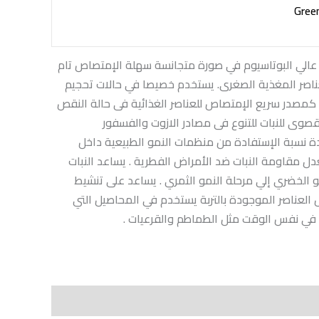
Gree
 عالي البوتاسيوم في صورة متجانسة سهلة الإمتصاص تام
عناصر المغذية الصغرى. يستخدم خصيصا في حالات تحجيم
 كمصدر سريع الإمتصاص للعناصر الغذائية فى حالة النقص
لقصوى للنبات للتنوع فى مصادر الازوت والفسفور
دة نسبة الإستفادة من منظمات النمو الطبيعية داخل
عدل مقاومة النبات ضد الأمراض الفطرية . يساعد النبات
و الخضري إلي مرحلة النمو الثمري . يساعد على تنشيط
 العناصر الموجودة بالتربة يستخدم في المحاصيل التي
 في نفس الوقت مثل الطماطم والقرعيات .