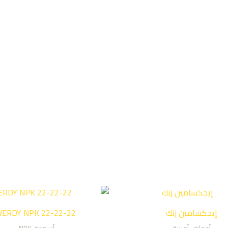
إيجكسامين زنك
VERDY NPK 22-22-22
أحماض أمينية
أسمدة-NPK