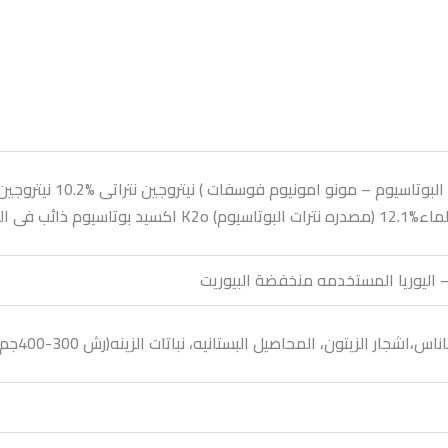
– اليوريا المستخدمه منخفضة البيوريت
المحاصيل البستانيه، نباتات الزينه(رش 300-400جم /100لتر) (تسميد 3-5كجم / فدان معامله واحده