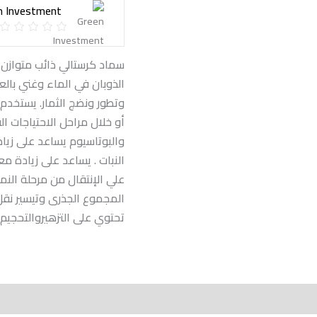
n Investment
سماد كرستالي ذائب متوازن
الذوبان في الماء وغني بال
وتطور ونضج الثمار. يستخدم
أو خلال مراحل الاحتياجات ا
والبوتاسيوم يساعد على زيا
النبات . يساعد على زيادة م
علي الإنتقال من مرحلة النم
المجموع الجذرى وتيسير نقل
تحتوي على التزهيروالتحجيم
More Produc