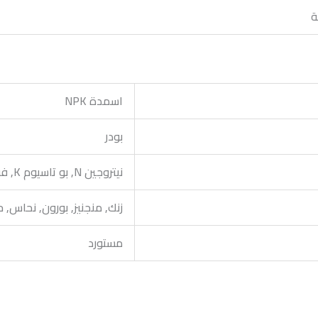
ة
اسمدة NPK
بودر
نيتروجين N, بو تاسيوم K, فوسفورP
زنك, منجنيز, بورون, نحاس, 
مستورد