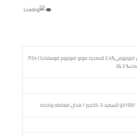
نيتروجين كلي %12.6 (مصدره نترات البوتاسيوم – مونو امونيوم فوسفات ) نيتروجين نتراتى %10.2 نيتروجين امونيومى%2.4 (مصدره مونو امونيوم فوسفات) ) P2o