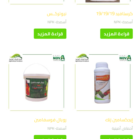
كرستافيد 19/19/19
نيوتركــس
أسمدة-NPK
أسمدة-NPK
قراءة المزيد
قراءة المزيد
إيجكسامين زنك
رويال فوسفامين
أحماض أمينية
أسمدة-NPK