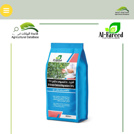
خطي
لى
لمحتوى