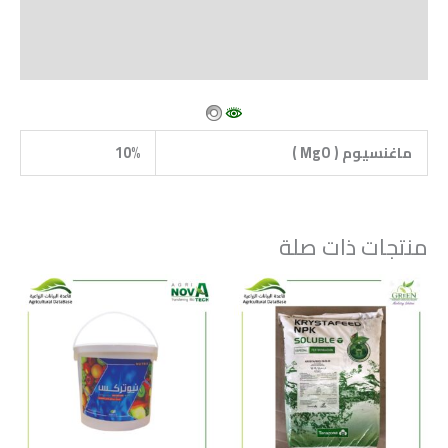
Vendor Info
More Products
ماغنسيوم (
MgO
)
10%
منتجات ذات صلة