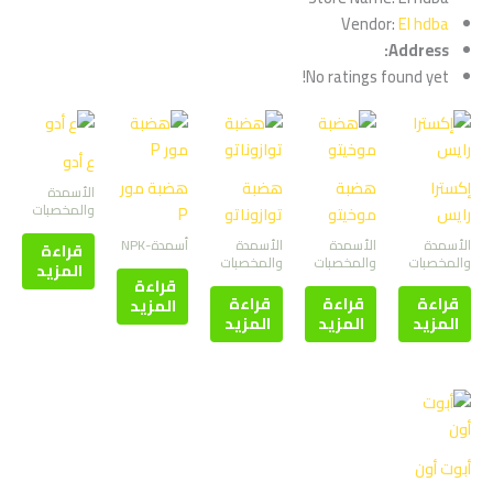
Vendor:
El hdba
Address:
No ratings found yet!
ع أدو
إكسترا
هضبة
هضبة
هضبة مور
الأسمدة
والمخصبات
رايس
موخيتو
توازوناتو
P
الأسمدة
الأسمدة
الأسمدة
أسمدة-NPK
قراءة
والمخصبات
والمخصبات
والمخصبات
المزيد
قراءة
قراءة
قراءة
قراءة
المزيد
المزيد
المزيد
المزيد
أبوت أون