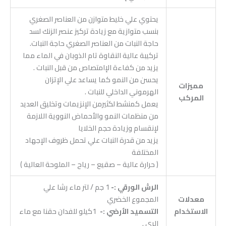
يحتوي علي خليط متوازن من العناصر الصغري
بنسب متوازية مع زيادة تركيز عنصر الزنك لسد
حاجة النبات من العناصر الصغري حاجة النبات.
تركيبة عالية النقاوة تام الذوبان في الماء مما
يزيد من كفاءة الإامتصاص من قبل النبات .
يحسن من النمو كما يساعد علي الإتزان
مميزات
الهرموني الداخلي للنبات .
المركب
يعمل كمنشط لكثيرمن الإنزيمات وتخليق العديد
من منظمات النمو والأحماض النووية اللازمة
لإنقسام وزيادة حجم الخلايا
يزيد من قدرة النبات علي تحمل ظروف الإجهاد
المختلفة
( حرارة عالية – صقيع – رياح – الملوحة العالية )
الرش الورقي :-
1 جم / لتر ماء رشا علي
معدلات
المجموع الخضري
الاستخدام
التسميد الأرضي :-
1كيلو للفدان حقنا مع ماء
الري .