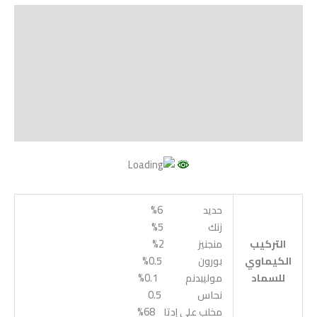
الوصف
Shipping
مراجعات (0)
Vendor Info
More Products
حديد 6%
زنك 5%
التركيب
منجنيز 2%
الكيماوي
بورون 0.5%
للسماد
موليبدنم 0.1%
نحاس 0.5
مخلب علي إدتا 68%