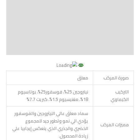
الوصف
Shipping
مراجعات (0)
Vendor Info
More Products
صورة المركب
معلق
التركيب
نيتروجين 25%، فوسفور25%، بوتاسيوم
الكيماوي
18%، مغنيسيوم 1.5%، كبريت 7.7%
سماد معلق عالي النيتروجين والفوسفور
يؤدي الي نمو وتطور جيد للمجموع
مميزات المركب
الخضري والجذري الذي ينعكس إيجابيا علي
زيادة المحصول.