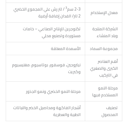
3
2-3 سم
/ لتر رش علي المجموع الخضري
معدل الإستخدام
2 لتر/ الفدان إضافة أرضية
الشركة المنتجة
تكنوجرين للإنتاج الصناعي – خامات
وبلد المنشاء
مستوردة وتصنيع محلي
مجموعة السماد
الأسمدة المعلقة
أهم العناصر
نيتروجين، فوسفور، بوتاسيوم، مغنيسيوم
الكبرى والصغري
وكبريت
في التركيب
مرحلة النمو
مرحلة النمو الخضري ونمو الجذور
المستخدم فيها
تصنيف
أشجار الفاكهة ومحاصيل الخضر والنباتات
المحصول
الطبية والعطرية