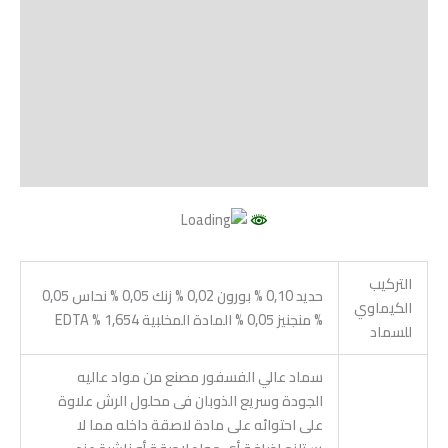
الوصف
Shipping
مراجعات (0)
Vendor Info
More Products
التركيب
حديد 0,10 % بورون 0,02 % زنك 0,05 % نحاس 0,05
الكيماوي
% منجنيز 0,05 % المادة المخلبية 1,654 % EDTA
للسماد
سماد عالي الفسفور مصنع من مواد عاليه
الجودة وسريع الذوبان فى محلول الرش علاوة
على احتوائه على مادة لاصقة داخله مما لا