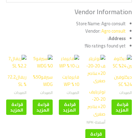
Vendor Information
Store Name:
Agro consult
Vendor:
Agro consult
Address:
No ratings found yet!
ديكلوفين
فايرمايت
سيرفو50%
ريفال72.2
% SL
WDG
10% WP
24% SC
نوتريليف
المبيدات
المبيدات
المبيدات
المبيدات
20-20-
قراءة
قراءة
قراءة
قراءة
20+عناصر
المزيد
المزيد
المزيد
المزيد
صغرى
أسمدة-NPK
قراءة