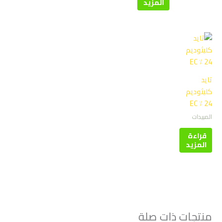
المزيد
تايد
كليثوديم
24 ٪ EC
المبيدات
قراءة
المزيد
منتجات ذات صلة