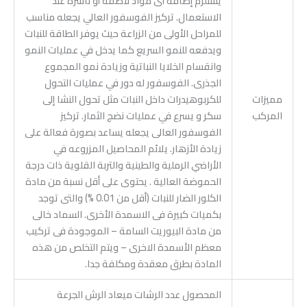
يستلزم إضافة أى مواد لاصقة أو ناشرة عند
الاستعمال. تركيز الفوسفور العالي يجعله مناسب
للمراحل الأولى من الزراعة حيث يوفر الطاقة للنبات
ويدفعه للنمو السريع كما يدخل في عمليات النمو
وانقسام الخلايا النباتية وزيادة نمو المجموع
الجذرى. الفوسفور له دور في عمليات التحول
مميزات
للكربوهيدرات داخل النبات مثل تحول النشا إلى
المركب
سكر و يسرع في عمليات نضج الثمار. تركيز
الفوسفور العالى يجعله يساعد بصورة فعالة على
زيادة الأزهار. يلائم المحاصيل المزروعه في
الأراضي الرملية والطينية والتربة القلوية ذات درجة
الحموضة العالية . يحتوى على أقل نسبة من مادة
الكلور الضار للنبات (أقل من 0.01 %) والتى توجد
بكميات كبيرة فى الاسمدة الأخرى. السماد خالى
من مادة البيوريت السامة – الموجودة فى تركيب
معظم الأسمدة الاخرى – ويتم التخلص من هذه
المادة بطرق معقدة ومكلفة جدا.
المحصول عدد الرشات ميعاد الرش الجرعة