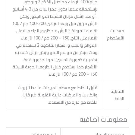
جرام/100 لتر ماء محاصيل الخضر 2 ويوصى
بإستعماله عندما يكون عمر النبات من 3-4 أسابيع
، أو بعد الشتل مرتين لتنشيط نمو الجذور ويكرر
الرش مرتين قبل وبعد التزهير. 200-100 جم / 100
معدلات
لتر ماء الفرولة 2 الرش عند ظهور البراعم الاولى
الأستخدام
للثمار على التاج. 150 – 200 جم / 100 لتر ماء
الموالح والعنب و اشجار الفاكهه 2 يستخدم في
وقت مبكر من موسم النمو ويكرر الرش كتغذية
تكميلية ضرورية لتحسين نمو الجذور و قوة
الأشجار كما يستخدم خلال الظروف الجوية السيئة.
150 – 200 جم / 100 لتر ماء
قابل لـلخلط مع معظم المبيدات ما عدا الزيوت
القابلية
والكبريت والمركبات عالية القلوية. غير قابل
للخلط
لـلخلط مع غيره من الاسمده.
معلومات اضافية
مجموعة السماد
اسمدة مركبة