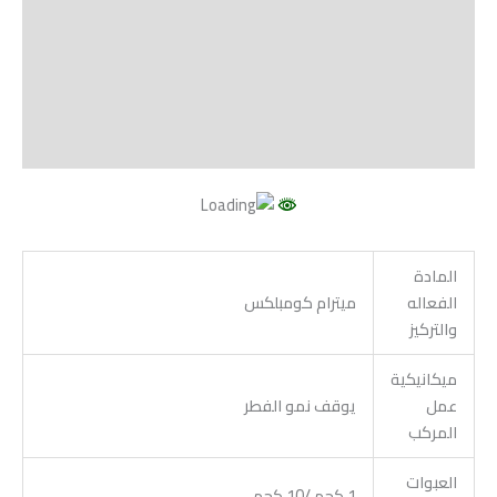
Shipping
مراجعات (0)
Vendor Info
More Products
المادة
الفعاله
ميترام كومبلكس
والتركيز
ميكانيكية
عمل
يوقف نمو الفطر
المركب
العبوات
1 كجم /10 كجم