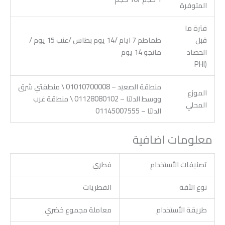
المتوفرة
فترة ما
قبل
طماطم 7 ايام /14 يوم بطاس /عنب 15 يوم /
الحصاد
مانجو 14 يوم
(PHI
منطقة الصعيد – 01010700008 \ منطقتي شرق
الموزع
ووسط الدلتا – 01128080102 \ منطقة غرب
المحلي
الدلتا – 01145007555
معلومات اضافية
تصنيفات الأستخدام
فطري
نوع الأفة
الفطريات
طريقة الأستخدام
معاملة مجموع خضري