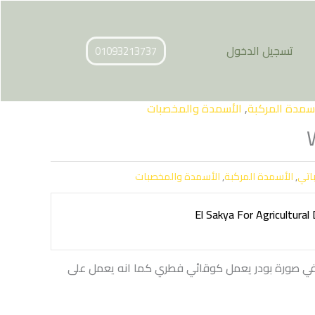
تسجيل الدخول
01093213737
سمدة المركبة
,
الأسمدة والمخصبات
باتي
,
الأسمدة المركبة
,
الأسمدة والمخصبات
El Sakya For Agricultur ‏
ي صورة بودر يعمل كوقائي فطري كما انه يعمل على