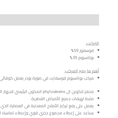
الوصف
Shipping
مراجعات (0)
Vendor Info
ts
التركيب:
فوسفور 59%
بوتاسيوم 39%
أهم ما يميز المركب:
مركب بوتاسيوم فوسفايت في صورة بودر يعمل كوقائي ف
محفز لتكوين ال phytoalexins المكون الرئيسي للجهاز المناعي داخل النبات.
مثبط لهيفات جميع الأمراض الفطرية.
يعمل على رفع تركيز الأملاح المعدنية في العصارة الذي 
يساعد على إعطاء مجموع جذري قوي وإعطاء تماسك لل