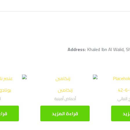
Address:
Khaled Ibn Al Walid, 
زنكامين
بوتادول 32.5
 النباتي
أحماض أمينية
ا
زيد
قراءة المزيد
قراء