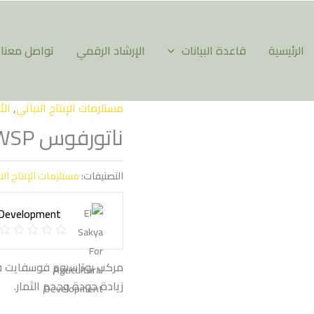
الرئيسية
قاعدة البيانات
الإرشاد الرقمي
تواصل معنا
مستلزمات الإنتاج النباتي
,
الأ
ناتورفوس WSP
التصنيفات:
مستلزمات الإنتاج الن
al Development
مركب بوتاسيوم فوسفايت ف
زيادة جودة وحجم الثمار.