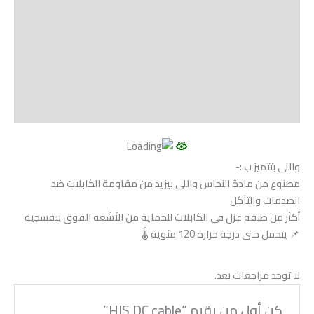
الوصف
Shipping
مراجعات (0)
Vendor Info
More Products
واللى بتتميز ب :-
مصنوع من مادة النحاس واللى بيزيد من مقاومة الكابلات ضد
الصدمات والتآكل
أكثر من طبقه عزل فى الكابلات للحماية من الأشعه الفوق بنفسجية
📌 يتحمل حتى درجة حرارة 120 مئوية 🌡
لا توجد مراجعات بعد.
كن أول من يقيم “HIS DC cable”