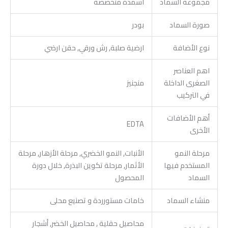
مجموعة السماد
اسمدة متخصصة
صورة السماد
بودر
نوع الأضافة
ارضية صلبة, رش ورقي, حقن ارضي
اهم العناصر
الصغرى الداخلة
منجنيز
في التركيب
أهم الأضافات
EDTA
الأخرى
مرحلة النمو
الأنبات, النمو الخضري, مرحلة الأزهار, مرحلة
المستخدم فيها
الأثمار, مرحلة تكوين البذرة, خلال دورة
السماد
المحصول
منشاء السماد
خامات مستورردة و تصنيع محلى
محاصيل حقلية , محاصيل الخضر, أشجار