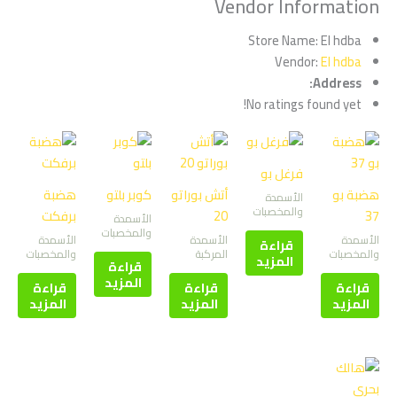
Vendor Information
Store Name:
El hdba
Vendor:
El hdba
Address:
No ratings found yet!
فرغل بو
هضبة بو
أتش بوراتو
كوبر بلتو
هضبة
الأسمدة
والمخصبات
37
20
برفكت
الأسمدة
والمخصبات
الأسمدة
الأسمدة
الأسمدة
قراءة
والمخصبات
المركبة
والمخصبات
المزيد
قراءة
المزيد
قراءة
قراءة
قراءة
المزيد
المزيد
المزيد