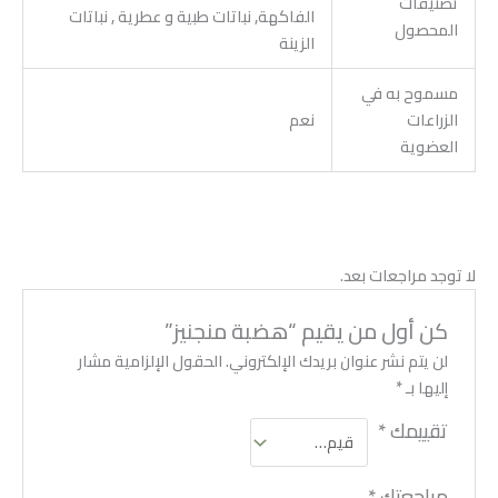
تصنيفات
الفاكهة, نباتات طبية و عطرية , نباتات
المحصول
الزينة
مسموح به في
الزراعات
نعم
العضوية
لا توجد مراجعات بعد.
كن أول من يقيم “هضبة منجنيز”
لن يتم نشر عنوان بريدك الإلكتروني.
الحقول الإلزامية مشار
إليها بـ
*
تقييمك
*
مراجعتك
*