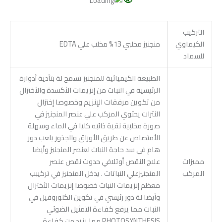
التركيب
الكيماوي
منجنيز مخلبي 13% مخلب علي EDTA
للسماد
الطبيعة الكيميائية للمنجنيز تسمح لة بتأدية أدوارة
الرئيسية في النبات من إنزيمات الأكسدة والأختزال
من تكوين مرفقات الإنزيم وخصوصا إختزال
النترات يحتوي المركب علي عنصر المنجنيز في
صورة مخلبية نقية ذائبه كليا في الماء وسهلة
الأمتصاص عن طريق الأوراق والجذور يلعب دور
هام في سد حاجة النبات لعنصر المنجنيز وأيضا
مميزات
علاج النقص أوتلافي حدوث نقص عنصر
المركب
المنجنيزعلي النباتات . يدخل المنجنيز في تركيبب
معظم إنزيمات النبات خصوصا إنزيمات الأختزال
وأيضا لة دور رئيسي في تكوين الكلوروفيل في
النبات مما يرفع كفاءة التمثيل الضوئي
PHOTOSYNTHESIS مما يزيد من كفاءة