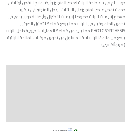
دور هام في سد حاجة النبات لعنصر المنجنيز وأيضا علاج النقص أوتلافي
حدوث نقص عنصر المنجنيزعلي النباتات . يدخل المنجنيز في تركيبب
معظم إنزيمات النبات خصوصا إنزيمات الأختزال وأيضا لة دور رئيسي في
تكوين الكلوروفيل في النبات مما يرفع كفاءة التمثيل الضوئي
PHOTOSYNTHESIS مما يزيد من كفاءة العمليات الحيوية داخل النبات
يرفع من مناعة النبات لانة المسئول عن تكوين مركبات المناعة النباتية
( فيتوألكسين)
الوصف
Shipping
مراجعات (0)
Vendor Info
More Products