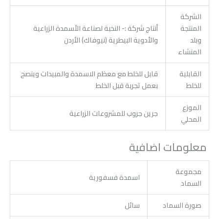
الشركة
المنتجة
أنتاج شركة :- النخبة لصناعة الأسمدة الزراعية
وبلد
والأدوية البيطرية (نيوفاك) الأردن
المنشاء
القابلية
قابل للخلط مع معظم الاسمدة والمبيدات وينصح
للخلط
بعمل تجربة قبل الخلط
الموزع
جرين جروب للمشروعات الزراعية
المحلي
معلومات اضافية
مجموعة
اسمدة فسفورية
السماد
صورة السماد
سائل