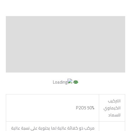
الوصف
Shipping
مراجعات (0)
Vendor Info
More Products
التركيب
الكيماوي
P2O5 50%
للسماد
مركب ذو كفائة عالية لما يحتوية علي نسبة عالية