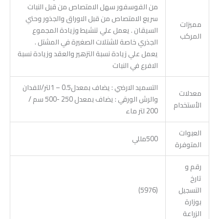
من الفوسفور سهل الامتصاص من قبل النبات
سريع الامتصاص من قبل الاوراق والجذور وحتي
مميزات
السيقان . يعمل علي تنشيط وزيادة المجموع
المركب
الجذري خاصة للشتلات الصغيرة في المشتل .
يعمل علي زيادة نسبة التزهير والعقد وزيادة نسبة
الافرع في النبات
التسميد الارضي : يضاف بمعدل0.5 – 1لتر/للفدان
معدلات
والرش الورقي : يضاف بمعدل 250 -500 سم /
الأستخدام
200 لتر ماء
العبوات
500مللي
المتوفرة
رقم و
تارخ
التسجيل
(5976)
بوزارة
الزراعة