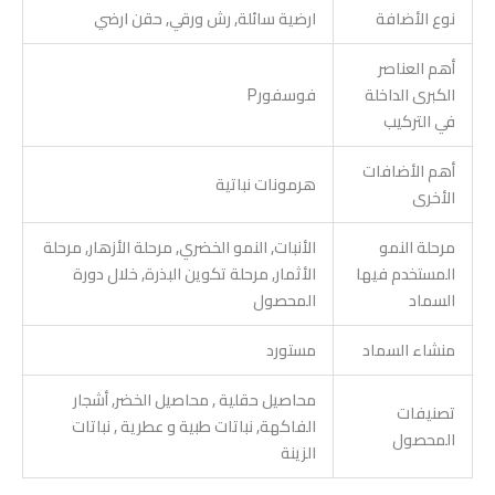
نوع الأضافة
ارضية سائلة, رش ورقي, حقن ارضي
أهم العناصر
الكبرى الداخلة
فوسفورP
في التركيب
أهم الأضافات
هرمونات نباتية
الأخرى
مرحلة النمو
الأنبات, النمو الخضري, مرحلة الأزهار, مرحلة
المستخدم فيها
الأثمار, مرحلة تكوين البذرة, خلال دورة
السماد
المحصول
منشاء السماد
مستورد
محاصيل حقلية , محاصيل الخضر, أشجار
تصنيفات
الفاكهة, نباتات طبية و عطرية , نباتات
المحصول
الزينة