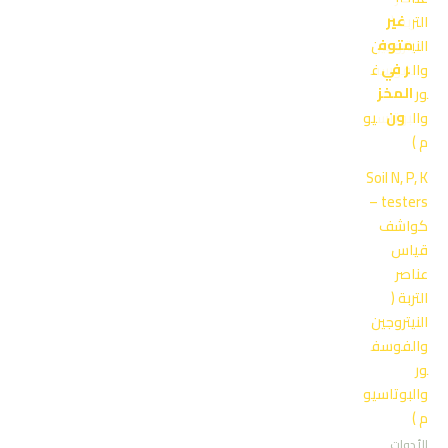
غير
متوف
ر في
المخز
ون
Soil N, P, K
testers –
كواشف
قياس
عناصر
التربة (
النيتروجين
والفوسف
ور
والبوتاسيو
م )
الأدوات