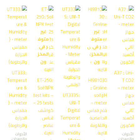
غير
غير
متوف
متوف
ر في
ر في
المخز
المخز
ون
ون
UT333::
A37 :: Uni-
Temperat
ET-250::
HI981030
T CO2
ure &
Soil NPK
:: Groline
meter –
جهاز
soil pH
UT333S::
test kits –
Humidity
قياس
meter –
UNI-T
25 tests –
meter – {
ثاني
قلم قياس
Digital
كواشف
مقياس
أكسيد
الحامضية
Temperat
قياس
الحرارة
الكربون
والقلوية
ure &
عناصر
والرطوبة}
للتربة
Humidity
التربة
الأدوات
الأدوات
والمعدات
والمعدات