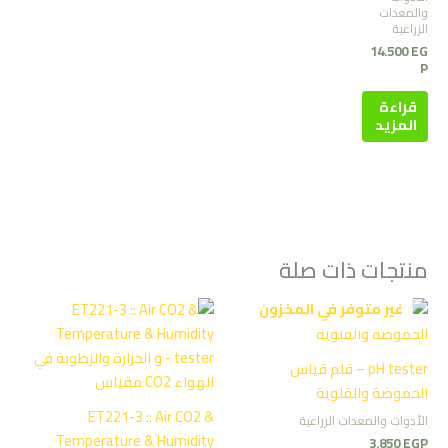
والمعدات
الزراعية
14.500
EG
P
قراءة
المزيد
منتجات ذات صلة
غير متوفر في المخزون
pH tester – قلم قياس
الحموضة والقلوية
ET221-3 :: Air CO2 &
الأدوات والمعدات الزراعية
Temperature & Humidity
3.850
EGP