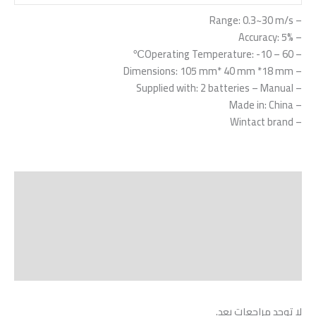
– Range: 0.3~30 m/s
– Accuracy: 5%
– Operating Temperature: -10 – 60℃
– Dimensions: 105 mm* 40 mm *18 mm
– Supplied with: 2 batteries – Manual
– Made in: China
– Wintact brand
Shipping
مراجعات (0)
Vendor Info
More Products
لا توجد مراجعات بعد.