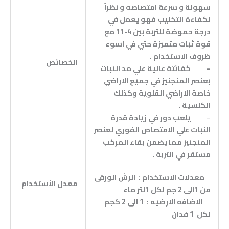
سهولة و سرعة امتصاصه و نظراً
لكفاءة التخليب فهو يعمل في
درجة حموضة للتربة بين 4-11 مع
قوة ثبات متميزة حتي في اسوء
ظروف الاستخدام .
الخصائص
–
كفائتة عالية علي مد النبات
بعنصر المنجنيز في جميع الاراضي
خاصة الاراضي القلوية وكذلك
الكلسية .
–
يلعب دور في زيادة قدرة
النبات علي الامتصاص الفوري لعنصر
المنجنيز مما يضمن بقاء المركب
مستقر في التربة .
معدلات الاستخدام :
الرش الورقى
معدل الأستخدام
من 1الى 2 جم لكل 1لتر ماء
الاضافه الارضيه : 1 الى 2 كجم
لكل 1 فدان