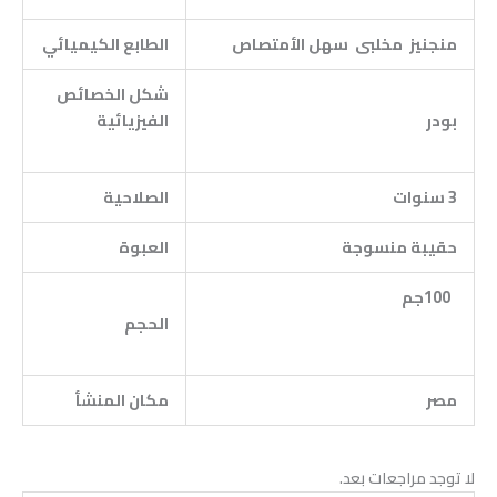
منجنيز
مخلبى سهل الأمتصاص
الطابع الكيميائي
شكل الخصائص
بودر
الفيزيائية
3 سنوات
الصلاحية
حقيبة منسوجة
العبوة
100جم
الحجم
مصر
مكان المنشأ
لا توجد مراجعات بعد.