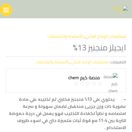
خطي
لى
لمحتوى
مستلزمات الإنتاج النباتي
,
الأسمدة والمخصبات
ايجيلز منجنيز 13%
التصنيفات:
مستلزمات الإنتاج النباتي
,
الأسمدة والمخصبات
منصة كيم chem
–
يحتوي علي 13% منجنيز مخلبي تم تخليبه علي مادة
عضوية ذات وزن جزيئ منخفض لضمان سهولة و سرعة
امتصاصه و نظراً لكفاءة التخليب فهو يعمل في درجة حموضة
للتربة بين 4-11 مع قوة ثبات متميزة حتي في اسوء ظروف
الاستخدام .