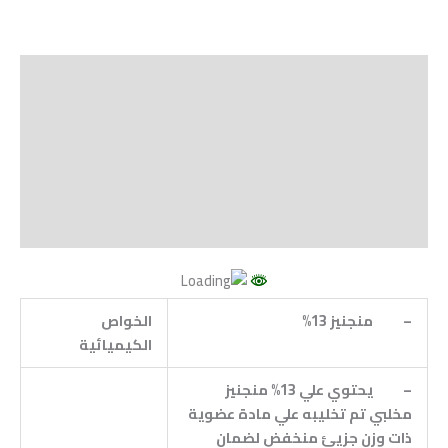
الوصف
Shipping
مراجعات (0)
Vendor Info
More Products
–
منجنيز 13
%
الخواص
الكيميائية
–
يحتوي علي 13% منجنيز
مخلبي تم تخليبه علي مادة عضوية
ذات وزن جزيئ منخفض لضمان