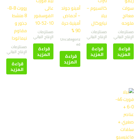
ريمو
نترات
بيلا فورت
سولت
كالسيوم –
أمينو جولد
عالى
رووت 8-8-
معالج
بيلا
– أحماض
الفوسفور
8 منشط
ملوحه
نيتروكال
أمينية حرة
10-52-10
جذور و
90 %
مقاوم
مستلزمات
مستلزمات
مستلزمات
الإنتاج النباتي
الإنتاج النباتي
الإنتاج النباتي
نيماتودا
Uncategoriz
ed
مستلزمات
قراءة
قراءة
قراءة
الإنتاج النباتي
المزيد
المزيد
المزيد
قراءة
المزيد
قراءة
المزيد