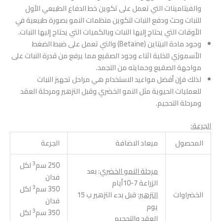
والفيتامينات التي تعمل على تكوين خط الدفاع الطبيعي الأول
للنبات وحث ودفع النبات لتكوين منظمات النمو بصورة طبيعية في
الأوقات التي يحتاج إليها النبات وبالكميات التي يحتاج إليها النبات.
وجود مادة البيتاين (Betaine) والتي تعمل على ضبط الضغط
الأسموزي للخلية اثناء وجود الصقيع مما يرفع من قدرة النبات على
مواجهة الصقيع وحمايته من التجمد.
لذلك فإن أفضل مواعيد الاستخدام هي مراحل تجهيز النبات
للعمليات الحيوية مثل النمو الخضري وقبل التزهير ومرحلة العقد
ومرحلة التحجيم.
الجرعة:
المحصول
ميعاد الاضافة
الجرعة
3
250 سم
لكل
مرحلة النمو الخضري
: بعد
فدان
الزراعة 7-10أيام
3
350 سم
لكل
الخضراوات
التزهير
: قبل بدء التزهير ب 15
فدان
يوم
3
350 سم
لكل
العقد والتحجيم