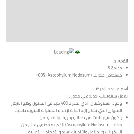
Shipping
مراجعات (0)
Vendor Info
More Products
التركيب:
حديد 2%
مستخلص طحالب (Ascophyllum Nodosum) 100%
أهم ما يميز المركب:
يعمل سيتوبلانت-حديد على محورين:
وجود السيتوكينين الذي يقدر بـ 400 جزء في المليون وهو التركيز
المتوازن الذي يحتاج إليه النبات لإتمام العمليات الحيوية داخلياَ.
يتكون سيتوبلانت من طحالب بحرية وبالتحديد من
طحلب (Ascophyllum Nodosum) الذي به محتوى عالي من
السكريات والمنتول والألجنيك اسيد والأحماض الأمينية