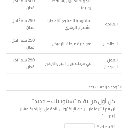
الاجهاد الحراري (تساقط
500 سم
لكل
يونيو)
فدان
3
لمقاومة الصقيع أثناء طرد
250 سم
لكل
المانجو
الشمراخ الزهري
فدان
3
250 سم
لكل
البطاطس
مع بداية مرحلة التبويض
فدان
3
الفول
250 سم
لكل
في مرحلة نزول الابر والتزهير
السوداني
فدان
لا توجد مراجعات بعد.
كن أول من يقيم “سيتوبلانت – حديد”
لن يتم نشر عنوان بريدك الإلكتروني.
الحقول الإلزامية مشار
إليها بـ
*
تقييمك
*