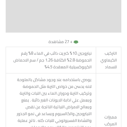
مراجعات (0)
Vendor Info
More Products
+ 27 مشاهدة
التركيب
نيتروجين 10% كبريت ذائب في الماء 8% رقم
الكيماوي
الحموضة 2.8% الكثافة 1.26 جم / سم الاحماض
للسماد
الكربوكسيلية المعقدة 4.5%
يوصي باستخدامه عند وجود مشاكل بالملوحة
لانه يحسن من خواص التربة مثل الحموضة
وتركيب التربة ودوران الماء بين النبات والتربة
ويعمل علي اذابة الايونات الغير ذائبة . يمنع
ويعالج الامراض النباتية الناتجة عن نقص
النيتروجين والكالسيوم ويساعد في نمو الجذور
مميزات
والنشاط الفسيولوجي للنبات كله . ناتج عملية
المركب