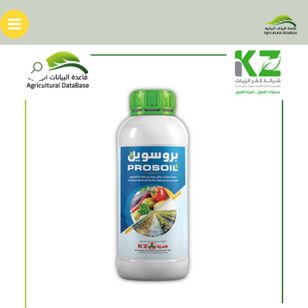
خطي
لى
لمحتوى