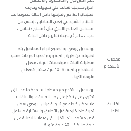
دمج النيتروجين والكالسيوم والاحماض
الكربوكسيلية تساعد علي سهولة وسرعة
استيعاب العناصر وتحركها داخل النبات خصوصا عند
الاحتياج الشديد في بعض المناطق . يحسن من
امتصاص العناصر الاخري مثل ( منجنيز / نحاس /
حديد / …الخ ) وسرعة نقلهم داخل النبات
بروسويل يوصي به لجميع انواع المحاصيل يتم
تطبيقه عن طريق التربة ويتم تحديد الجرعات حسب
معدلات
متطلبات النبات ومواصفات التربة . معدل
الأستخدام
الاستخدام بالتربة : 5 -10 لتر / هكتار كمعادل
ملوحة التربة .
بروسويل يستخدم مع معظم الاسمدة ما عدا التي
تحتوي علي تركيز عالي من الفسفور والسلفات
القابلية
ولا يمكن خلطه مع تراي فورلين . يوصي بعمل
للخلط
تجربة خلط خارجية قبل التطبيق واستشارة مسئول
فني معتمد . يتم التخزين في عبوات الاصلية علي
درجة حرارة 5 – 40 درجة مئوية .