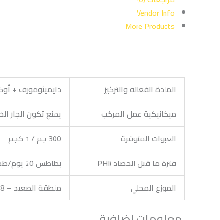
Vendor Info
More Products
المادة الفعاله والتركيز
دايميثومورف + أوكسي كلور
ميكانيكية عمل المركب
يمنع تكون الجار ال
العبوات المتوفرة
300 جم / 1 كجم
فترة ما قبل الحصاد (PHI
بطاطس 20 يوم/طماطم وخيار 9 ايام/عنب 20 يوم اوراق 1 يوم ثمار
الموزع المحلي
منطقة الصعيد – 01010700008 \ منطقتي شرق ووسط الدلتا – 01128080102 \ منطقة غرب الدلتا – 01145007555
معلومات اضافية