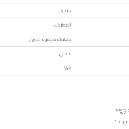
فطري
الفطريات
معاملة مجموع خضري
علاجي
WP
يها بـ
*