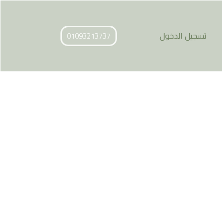
تسجيل الدخول
01093213737