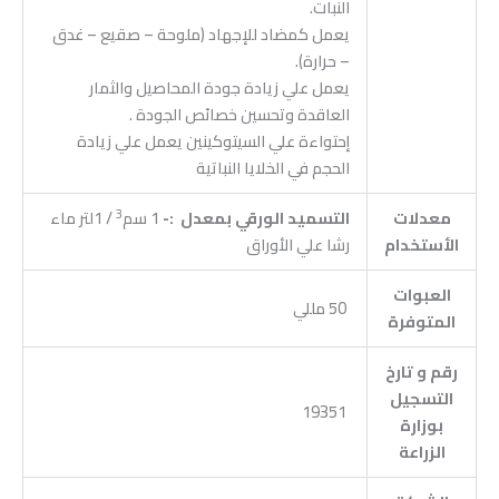
النبات.
يعمل كمضاد للإجهاد (ملوحة – صقيع – غدق
– حرارة).
يعمل علي زيادة جودة المحاصيل والثمار
العاقدة وتحسين خصائص الجودة .
إحتواءة علي السيتوكينين يعمل علي زيادة
الحجم في الخلايا النباتية
3
معدلات
التسميد الورقي بمعدل :-
1 سم
/ 1لتر ماء
الأستخدام
رشا علي الأوراق
العبوات
50 مللي
المتوفرة
رقم و تارخ
التسجيل
19351
بوزارة
الزراعة