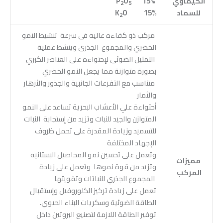
الكيماوي
P
%
15
O
2
5
للسماد
%
15
O
K
2
مركب ذو كفاءه عاليه فى سرعة تنشيط النمو
الخضري والمجموع الجذرى وينشط عملية
التمثيل الضوئى لإحتواءه على العناصر الكبري
بصورة متوازنة مما يجعل النمو الخضري
متناسب مع التفرعات الجانبية والجذور والأزهار
والثمار
أحتواءة علي الأعشاب البحرية تساعد على النمو
المتوازن والجيد للنبات وتزيد من إستجابة النبات
للتسميد وزيادة المقدرة على تحمل ظروف
الإجهاد المختلفة
وتعمل على تحسين نمو المحاصيل البستانيه
مميزات
وتزيد من قوة نموها وتعمل على زيادة
المركب
المجموع الجذري للنباتات وتقويتها
تعمل على زيادة تركيز الكلوروفيل وإستقبال
الطاقة الضوئية وسكريات البناء الحيوي.
توفير الطاقة اللازمة لتصنيع البروتين داخل