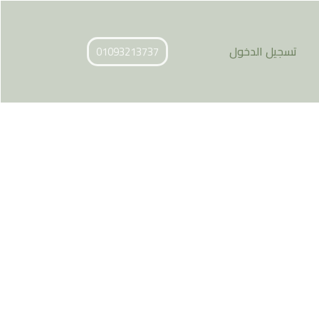
تسجيل الدخول
01093213737