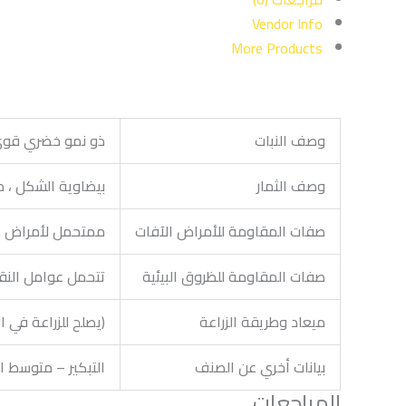
Vendor Info
More Products
وصف النبات
ذو نمو خضري قوي 
وصف الثمار
بيضاوية الشكل ، صلبة ، 
صفات المقاومة للأمراض الآفات
ممتحمل لأمراض ذبول الفيوزاريوم سلاله (2،1) ، الفيرتيسيليوم
صفات المقاومة للظروق البيئية
تتحمل عوامل النقل
ميعاد وطريقة الزراعة
(يصلح للزراعة في ال
بيانات أخري عن الصنف
التبكير – متوسط التبكير 80
المراجعات