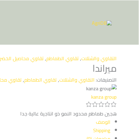
خطي
لى
لمحتوى
التقاوي والشتلات
,
تقاوي الطماطم
,
تقاوي محاصيل الخضر
ميراندا
التصنيفات:
التقاوي والشتلات
,
تقاوي الطماطم
,
تقاوي محا
kanza group
هجين طماطم محدود النمو ذو انتاجية عالية جدا
الوصف
Shipping
مراجعات (0)