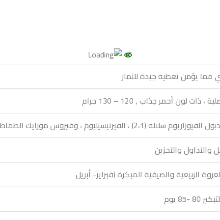
مما يؤمن تغطية جيدة للثمار
ذات لون أحمر جذاب , 120 – 130 جرام
 ، وفيروس موزايك الطماطم ، فيروس أصفرار وتجعد الأوراق ، نيماتودا تعقد الجذور
 والتداول والتخزين
عروة الربيعية والصيفية المبكرة (فبراير- أبريل
 -85 يوم