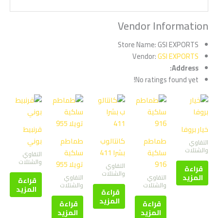
Vendor Information
Store Name:
GSI EXPORTS
Vendor:
GSI EXPORTS
Address:
No ratings found yet!
خيار بروفا
قرنبيط
طماطم
كانتالوب
طماطم
بوني
التقاوي
والشتلات
سلكية
بشرا 411
سلكية
التقاوي
والشتلات
916
تويلا 955
التقاوي
قراءة
والشتلات
المزيد
التقاوي
التقاوي
قراءة
والشتلات
والشتلات
المزيد
قراءة
المزيد
قراءة
قراءة
المزيد
المزيد