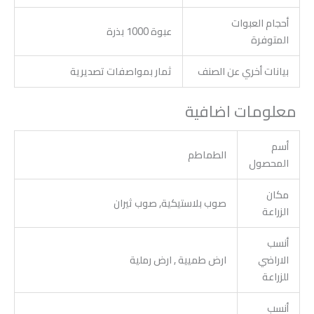
أحجام العبوات
عبوة 1000 بذرة
المتوفرة
بيانات أخري عن الصنف
ثمار بمواصفات تصديرية
معلومات اضافية
أسم
الطماطم
المحصول
مكان
صوب بلاستيكية, صوب ثيران
الزراعة
أنسب
الاراضي
ارض طميية , ارض رملية
للزراعة
أنسب