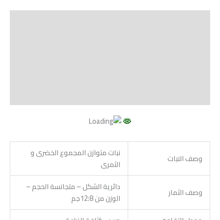
الوصف
Shipping
مراجعات (0)
Vendor Info
More Products
نبات متوازن المجموع الخضرى و
وصف النبات
الثمرى
دائرية الشكل – متجانسة الحجم –
وصف الثمار
الوزن من 12:8جم