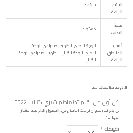
الاشهر
سبتمبر
للزراعة
منشأ
مستورد
الصنف
أنسب
الوجة البحري, الظهير الصحراوي للوجة
المناطق
البحري, الوجة القبلي, الظهير الصحراوي للوجة
للزراعة
القبلي
لا توجد مراجعات بعد.
كن أول من يقيم “طماطم شيري كتالينا 522”
لن يتم نشر عنوان بريدك الإلكتروني.
الحقول الإلزامية مشار
إليها بـ
*
تقييمك
*