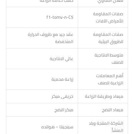
معدل التقاوي
حسب كثافة الزراعة
صفات المقاومة
f1-tomv-n-C5
للأمراض الآفات
صفات المقاومة
عقد جيد مع ظروف الحرارة
للظروق البيئية
المنخفضة
متوسط الانتاجية
عالي الانتاجية
للصنف
أهم المعاملات
زراعة محمية
الزراعية للصنف
ميعاد وطريقة الزراعة
خريفى مبكر
ميعاد النضج
مبكر النضج
الشركة المنتجة وبلد
سينجينتا – هولنده
المنشأ