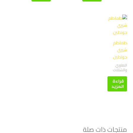
طماطم
شيري
جوندلين
التقاوي
والشتلات
قراءة
المزيد
منتجات ذات صلة