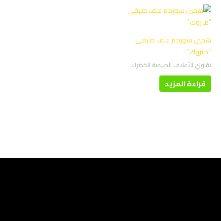
هجين سورجم علف صيفى
“مبروك”
تقاوي الأعلاف الصيفية الخضراء
قراءة المزيد